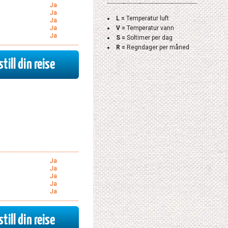
Ja
Ja
L =
Temperatur luft
Ja
V =
Temperatur vann
Ja
Ja
S =
Soltimer per dag
R =
Regndager per måned
till din reise
m
Ja
Ja
Ja
Ja
Ja
till din reise