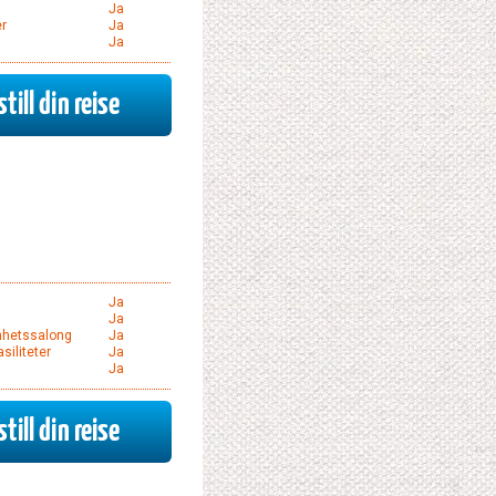
Ja
r
Ja
Ja
till din reise
Ja
Ja
nhetssalong
Ja
siliteter
Ja
Ja
till din reise