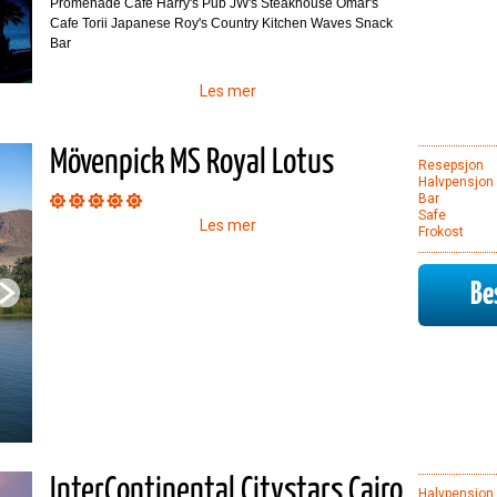
Promenade Cafe Harry's Pub JW's Steakhouse Omar's
Cafe Torii Japanese Roy's Country Kitchen Waves Snack
Bar
Les mer
Mövenpick MS Royal Lotus
Resepsjon
Halvpensjon
Bar
Safe
Les mer
Frokost
Bes
InterContinental Citystars Cairo
Halvpensjon