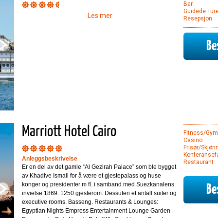
Bar
Guidede Ture
Les mer
Resepsjon
Bes
Marriott Hotel Cairo
Fitness/Gym
Casino
Frisør/Skjøn
Konferansefa
Anleggsbeskrivelse
Restaurant
Er en del av det gamle “Al Gezirah Palace” som ble bygget
av Khadive Ismail for å være et gjestepalass og huse
konger og presidenter m fl. i samband med Suezkanalens
Bes
invielse 1869. 1250 gjesterom. Dessuten et antall suiter og
executive rooms. Basseng. Restaurants & Lounges:
Egyptian Nights Empress Entertainment Lounge Garden