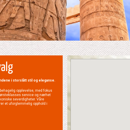
valg
ene i storslått stil og eleganse.