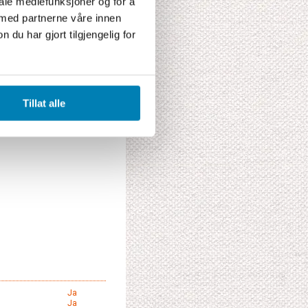
iale mediefunksjoner og for å
Ja
 med partnerne våre innen
siliteter
Ja
Ja
u har gjort tilgjengelig for
Ja
Ja
till din reise
Tillat alle
Ja
Ja