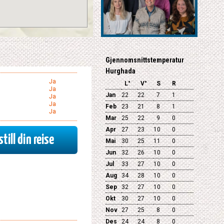
Gjennomsnittstemperatur
Hurghada
Ja
L°
V°
S
R
Ja
Jan
22
22
7
1
Ja
Ja
Feb
23
21
8
1
Ja
Mar
25
22
9
0
Apr
27
23
10
0
till din reise
Mai
30
25
11
0
Jun
32
26
10
0
Jul
33
27
10
0
Aug
34
28
10
0
Sep
32
27
10
0
Okt
30
27
10
0
Nov
27
25
8
0
Des
24
24
8
0