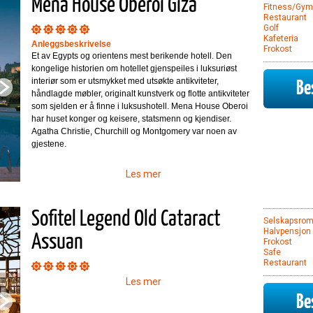
Mena House Oberoi Giza
Fitness/Gym
Restaurant
Golf
Kafeteria
Anleggsbeskrivelse
Frokost
Et av Egypts og orientens mest berikende hotell. Den
kongelige historien om hotellet gjenspeiles i luksuriøst
interiør som er utsmykket med utsøkte antikviteter,
Bes
håndlagde møbler, originalt kunstverk og flotte antikviteter
som sjelden er å finne i luksushotell. Mena House Oberoi
har huset konger og keisere, statsmenn og kjendiser.
Agatha Christie, Churchill og Montgomery var noen av
gjestene.
Les mer
Sofitel Legend Old Cataract
Selskapsro
Halvpensjon
Assuan
Frokost
Safe
Restaurant
Les mer
Bes