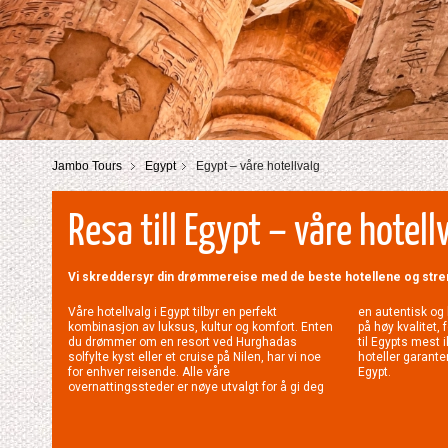
Jambo Tours
Egypt
Egypt – våre hotellvalg
Resa till Egypt – våre hotell
Vi skreddersyr din drømmereise med de beste hotellene og strend
Våre hotellvalg i Egypt tilbyr en perfekt
en autentisk og behagelig opplevelse, med fokus
kombinasjon av luksus, kultur og komfort. Enten
på høy kvalitet, førsteklasses service og nærhet
du drømmer om en resort ved Hurghadas
til Egypts mest ikoniske severdigheter. Våre
solfylte kyst eller et cruise på Nilen, har vi noe
hoteller garanterer et uforglemmelig opphold i
for enhver reisende. Alle våre
Egypt.
overnattingssteder er nøye utvalgt for å gi deg