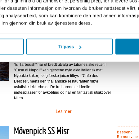
 for å gi innhold og annonser et personlig preg, for å levere sos
Steigenberger Nile Palace
Fitness/Gym
deler dessuten informasjon om hvordan du bruker nettstedet vårt,
Konferansefa
Restaurant
og analysearbeid, som kan kombinere den med annen informasjon d
Golf
Anleggsbeskrivelse
Tennis
 inn gjennom din bruk av tjenestene deres.
I Luxor, "The City of Palaces", bør bostedet også passe for
en konge. De 285 eksklusive rommene og 19 suiter er
elegante og bekvemme. Varme sandtoner og en generøs
Bes
arkitektur gir moderne luksus i en trivelig mellomøsten-
Tilpass
atmosfære. Restaurantene overrasker gjestene med
gourmet mat. Den store restauranten "The Nubian", tilbyr et
utvalg av lokale ogh internasjonale retter i sin buffé mens
"El Tarboush" har et bredt utvalg av Libanesiske retter. I
"Casa di Napoli" kan gjestene nyte ekte italiensk mat.
Nybakte kaker, is og ferske juicer tilbys i "Café des
Délices". mens den thailandske restauranten tilbyr
asiatiske lekkerheter. De tre barene er ideelle
møtesplasser for avkobling og har en fantastisk utsikt over
Nilen.
Les mer
Mövenpick SS Misr
Basseng
Romservice