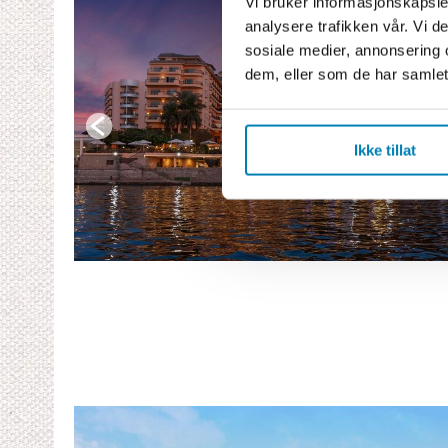
Vi bruker informasjonskapsler
analysere trafikken vår. Vi 
sosiale medier, annonsering 
dem, eller som de har samlet
Ikke tillat