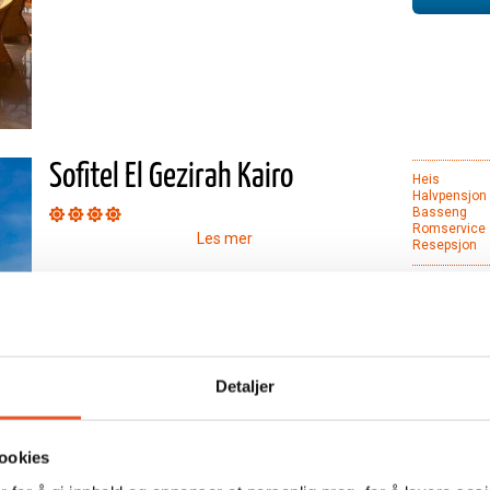
Sofitel El Gezirah Kairo
Heis
Halvpensjon
Basseng
Romservice
Les mer
Resepsjon
Bes
Detaljer
ookies