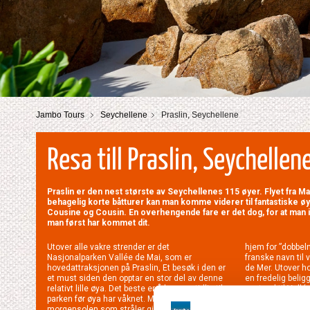
Jambo Tours
Seychellene
Praslin, Seychellene
Resa till Praslin, Seychellen
Praslin er den nest største av Seychellenes 115 øyer. Flyet fra M
behagelig korte båtturer kan man komme viderer til fantastiske ø
Cousine og Cousin. En overhengende fare er det dog, for at man ikk
man først har kommet dit.
Utover alle vakre strender er det
hjem for ”dobbeln
Nasjonalparken Vallée de Mai, som er
franske navn til 
hovedattraksjonen på Praslin, Et besøk i den er
de Mer. Utover hot
et must siden den opptar en stor del av denne
en fredelig beli
relativt lille øya. Det beste er å komme tidlig til
avstand til Vallé
parken før øya har våknet. Man forundres over
Om du er leng
morgensolen som stråler gjennom bladverket
tenkt å kombiner