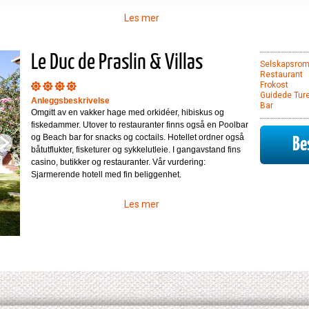
Les mer
Le Duc de Praslin & Villas
Selskapsro
Restaurant
Frokost
Guidede Ture
Anleggsbeskrivelse
Bar
Omgitt av en vakker hage med orkidéer, hibiskus og
fiskedammer. Utover to restauranter finns også en Poolbar
og Beach bar for snacks og coctails. Hotellet ordner også
Bes
båtutflukter, fisketurer og sykkelutleie. I gangavstand fins
casino, butikker og restauranter. Vår vurdering:
Sjarmerende hotell med fin beliggenhet.
Les mer