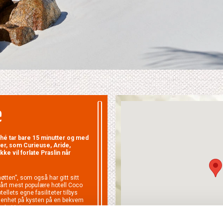
e
ahé tar bare 15 minutter og med
yer, som Curieuse, Aride,
e vil forlate Praslin når
øtten”, som også har gitt sitt
vårt mest populære hotell Coco
ellets egne fasiliteter tilbys
ggenhet på kysten på en bekvem
e de Mai.
re tid på Praslin og ikke har
e med Mahé fins det mulighet