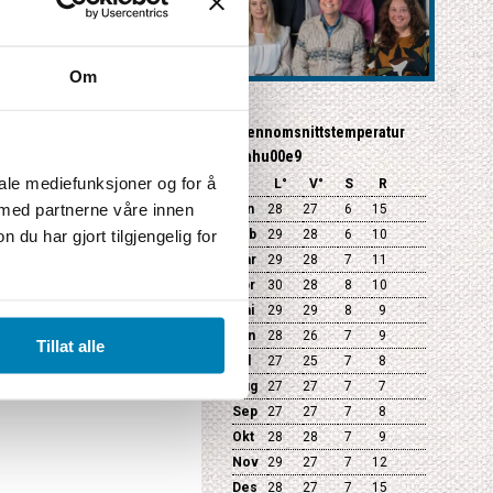
Om
Gjennomsnittstemperatur
Mahu00e9
tiviteter
Ja
iale mediefunksjoner og for å
L°
V°
S
R
Ja
 med partnerne våre innen
Jan
28
27
6
15
Ja
Ja
u har gjort tilgjengelig for
Feb
29
28
6
10
Ja
Mar
29
28
7
11
Apr
30
28
8
10
till din reise
Mai
29
29
8
9
Jun
28
26
7
9
Tillat alle
Jul
27
25
7
8
Aug
27
27
7
7
Sep
27
27
7
8
Okt
28
28
7
9
Nov
29
27
7
12
Des
28
27
7
15