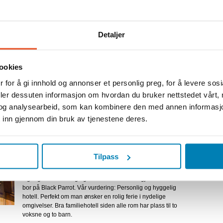
é over dagen. Du kan da
markedet, shoppe og velge
estauranter. På Praslin fins
leavling med tilhørende atelié
Detaljer
ves av et norsk par og er vel
urs velger dere selv når dere
lenge dere vil være borte.
ookies
yr vi en reise etter deres
Coco de Mer Hotel
Vannsportsak
 for å gi innhold og annonser et personlig preg, for å levere sos
Bar
deler dessuten informasjon om hvordan du bruker nettstedet vårt,
Restaurant
Basseng
og analysearbeid, som kan kombinere den med annen informasjon d
Anleggsbeskrivelse
Spa
Velholdt hotell omgitt av en bugnende hage. To
 inn gjennom din bruk av tjenestene deres.
restauranter, bar, basseng, barnebasseng, bibliotek,
minigolf, gym og vannsportsaktiviteter. Hotellet tilbyr
Bes
shuttleservice til Anse Lazio og utleie av sykler og
snorkleutstyr. På hotellet fins en separat del, Black Parrot,
Tilpass
som kun er tillatt for voksne og barn fra 14 år. Denne del
passer utmerket for f.eks bryllupsreisende. Her har man
tilgang til et basseng og bar som bara er for gjestene som
bor på Black Parrot. Vår vurdering: Personlig og hyggelig
hotell. Perfekt om man ønsker en rolig ferie i nydelige
omgivelser. Bra familiehotell siden alle rom har plass til to
voksne og to barn.