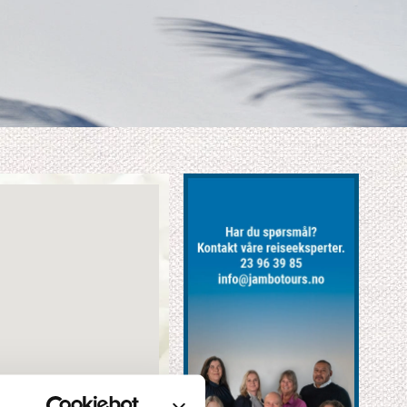
XClose