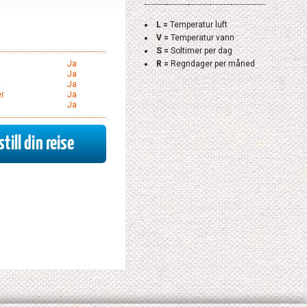
L =
Temperatur luft
V =
Temperatur vann
S =
Soltimer per dag
m
Ja
R =
Regndager per måned
Ja
Ja
r
Ja
Ja
till din reise