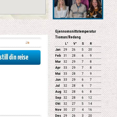
Gjennomsnittstemperatur
Tioman/Redang
Ja
L°
V°
S
R
Jan
29
26
5
20
till din reise
Feb
31
28
6
9
Mar
32
29
7
8
Apr
33
29
7
8
Mai
33
28
7
9
Jun
33
29
6
7
Jul
32
28
6
7
Aug
32
28
6
8
Sep
32
28
6
12
Okt
32
27
5
14
Nov
30
27
4
16
Des
29
26
3
20