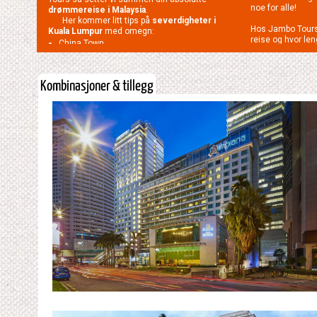
noe for alle!
drømmereise i Malaysia
.
Her kommer litt tips på
severdigheter i
Hos Jambo Tours 
Kuala Lumpur
med omegn:
reise og hvor len
China Town
kontakt med oss p
De indiske kvartalene
dere vil ha hjelp
Shopping i Bukit Bintang
skape en kombin
Petronas Towers
Kombinasjoner & tillegg