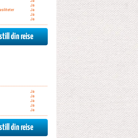
Ja
Ja
siliteter
Ja
Ja
Ja
till din reise
XClose
Ja
Ja
Ja
Ja
Ja
till din reise