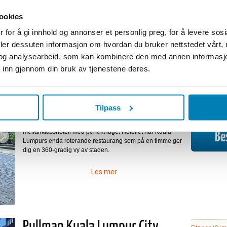
ookies
 for å gi innhold og annonser et personlig preg, for å levere sos
deler dessuten informasjon om hvordan du bruker nettstedet vårt,
og analysearbeid, som kan kombinere den med annen informasjon d
 inn gjennom din bruk av tjenestene deres.
The Federal Hotel
Bar
Kafeteria
Restaurant
Basseng
Anleggsbeskrivelse
Tilpass
Frisør/Skjøn
3 restauranger, coffeshop, poolbar, pool, barnpassning,
frisör och bowlinghall. Vår bedömning: Utmärkt
mellanklasshotell med perfekt läge. Hotellet har Kuala
Bes
Lumpurs enda roterande restaurang som på en timme ger
dig en 360-gradig vy av staden.
Les mer