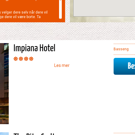
velger dere selv når dere vil
ge dere vil være borte. Ta
å telefon eller e-post hvis
 med å skreddersy en reise eller
asjonsreise.
Impiana Hotel
Basseng
Bes
Les mer