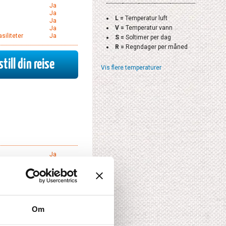
Ja
Ja
L =
Temperatur luft
Ja
V =
Temperatur vann
Ja
siliteter
Ja
S =
Soltimer per dag
R =
Regndager per måned
till din reise
Vis flere temperaturer
Ja
rasje
Ja
Ja
Ja
Ja
Om
till din reise