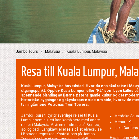
Jambo Tours
Malaysia
Kuala Lumpur, Malaysia
Resa till Kuala Lumpur, Mal
Kuala Lumpur, Malaysias hovedstad. Hvor du enn skal reise i Mala
utgangspunkt. Opplev Kuala Lumpur, eller "KL" som byen kalles p
spennende blanding av fjærne Østens gamle kultur og det modern
historiske bygninger og skyskrapere side om side, hvorav de me
tvillingtårnene Petronas Twin Towers.
Jambo Tours tilbyr prisverdige reiser til Kuala
Merdeka Squa
Lumpur som du lett kan kombinere med andre
Menara KL
reiser i Malaysia
. Gjør en
rundreise på Borneo
,
Lake Gardens
sol og bad i Langkawi
eller reis på et
elvecruise
i Borneos regnskog
. Kontakt oss på Jambo
Hva du enn velge
Tours så setter vi sammen din absolutte