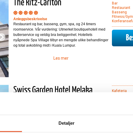
The Ritz-Carlton
Bar
Restaurant
Basseng
Fitness/Gym
Anleggsbeskrivelse
Konferansefa
Restaurant og bar, basseng, gym, spa, og 24 timers
roomservice. Vår vurdering: Utmerket boutiquehotell med
butlerservice og veldig bra beliggenhet. Hotellets
Bes
nyåpnede Spa Village tilbyr en mengde ulike behandlinger
og total avkobling midt i Kuala Lumpur.
Les mer
Swiss Garden Hotel Melaka
Kafeteria
Parkering/Ga
Bar
Heis
Les mer
Resepsjon
Detaljer
Bes