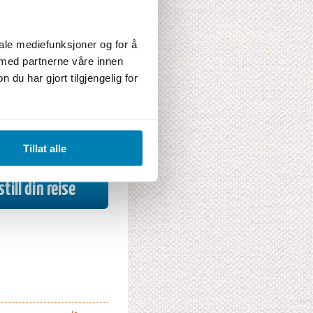
iale mediefunksjoner og for å
 med partnerne våre innen
u har gjort tilgjengelig for
Ja
Ja
Ja
Ja
Tillat alle
nhetssalong
Ja
till din reise