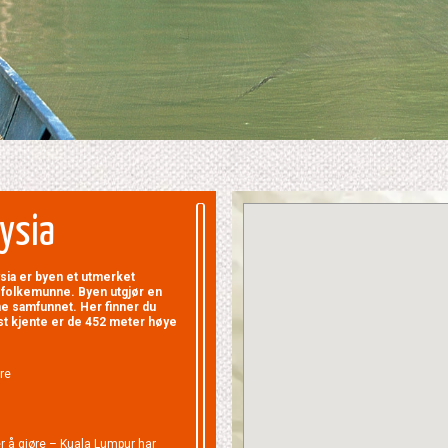
aysia
ysia er byen et utmerket
å folkemunne. Byen utgjør en
e samfunnet. Her finner du
st kjente er de 452 meter høye
re
r å gjøre – Kuala Lumpur har