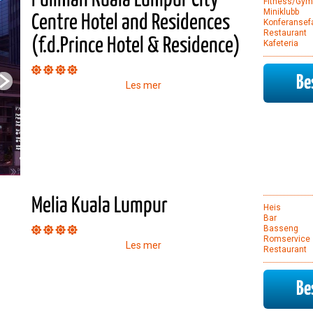
Pullman Kuala Lumpur City
Fitness/Gym
Miniklubb
Centre Hotel and Residences
Konferansefa
Restaurant
(f.d.Prince Hotel & Residence)
Kafeteria
Bes
Les mer
Melia Kuala Lumpur
Heis
Bar
Basseng
Romservice
Les mer
Restaurant
Bes