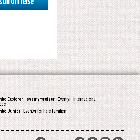
till din reise
bo Explorer - eventyrsreiser
- Eventyr i internasjonal
ppe
mbo Junior
- Eventyr for hele familien