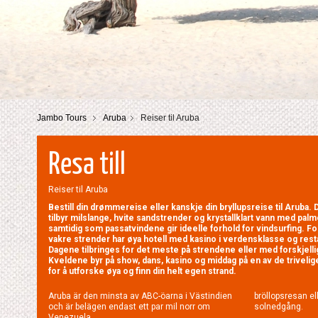
Jambo Tours
Aruba
Reiser til Aruba
Resa till
Reiser til Aruba
Bestill din drømmereise eller kanskje din bryllupsreise til Aruba.
tilbyr milslange, hvite sandstrender og krystallklart vann med pal
samtidig som passatvindene gir ideelle forhold for vindsurfing. F
vakre strender har øya hotell med kasino i verdensklasse og resta
Dagene tilbringes for det meste på strendene eller med forskjelli
Kveldene byr på show, dans, kasino og middag på en av de trivelige
for å utforske øya og finn din helt egen strand.
Aruba är den minsta av ABC-öarna i Västindien
bröllopsresan el
och är belägen endast ett par mil norr om
solnedgång.
Venezuela.