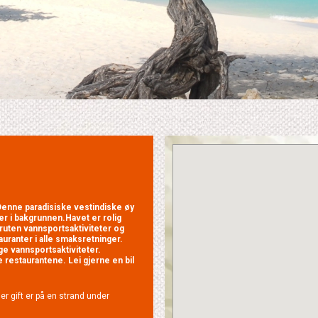
 Denne paradisiske vestindiske øy
mer i bakgrunnen.Havet er rolig
oruten vannsportsaktiviteter og
uranter i alle smaksretninger.
ge vannsportsaktiviteter.
 restaurantene. Lei gjerne en bil
ler gift er på en strand under