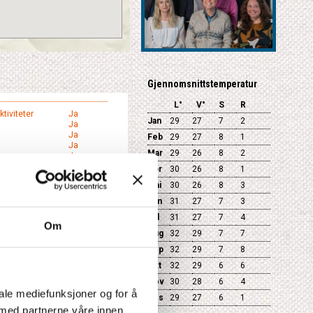
Gjennomsnittstemperatur
L°
V°
S
R
tiviteter
Ja
Jan
29
27
7
2
Ja
Ja
Feb
29
27
8
1
Ja
Mar
29
26
8
2
Ja
Apr
30
26
8
1
Mai
30
26
8
3
till din reise
Jun
31
27
7
3
Jul
31
27
7
4
Om
Aug
32
29
7
7
Sep
32
29
7
8
Okt
32
29
6
6
Nov
30
28
6
4
iale mediefunksjoner og for å
Des
29
27
6
1
 med partnerne våre innen