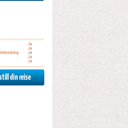
Ja
Ja
nhetssalong
Ja
Ja
Ja
till din reise