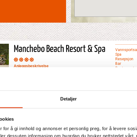
Manchebo Beach Resort & Spa
Vannsportsak
Spa
Resepsjon
Bar
Anleggsbeskrivelse
Restaurant
To restauranter, en bar, svømmebasseng, mulighet for å
leie bil, underholdning enkelte kvedler, vannsporter, gym,
souvenirbutikk. Fri benyttelse av Internett i hotellets lobby.
Bes
Spa i balinesisk stil. Vår vurdering: Et koselig og familiært
hotell med perfekt beliggenhet ved stranden.
Detaljer
Les mer
ookies
 for å gi innhold og annonser et personlig preg, for å levere sos
deler dessuten informasjon om hvordan du bruker nettstedet vårt,