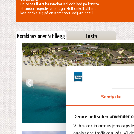
En
resa till Aruba
innebär sol och bad på kritvita
stränder, nöjesliv eller lugn. Helt enkelt allt man
kan önska sig på en semester. Välj Aruba till
Kombinasjoner & tillegg
Fakta
Samtykke
Denne nettsiden anvender c
Vi bruker informasjonskapsler
analysere trafikken vår. Vi 