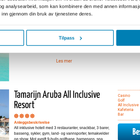
Bucuti & Tara Beach Resort
Resepsjon
og analysearbeid, som kan kombinere den med annen informasjon d
Restaurant
Basseng
 inn gjennom din bruk av tjenestene deres.
Fitness/Gym
Anleggsbeskrivelse
Casino
Her finnes en restaurant som serverer frokost, lunsj og
middag beliggende ved stranden, en bar, gym,
souvenirbutik, basseng og business senter med tilgang til
Tilpass
Bes
fri e-mail. I tilslutning til hotellet ligger Tara Suites. Ingen
barn under 18 år.
Les mer
Tamarijn Aruba All Inclusive
Casino
Golf
Resort
All Inclusive
Kafeteria
Bar
Anleggsbeskrivelse
All inklusive hotell med 3 restauranter, snackbar, 3 barer,
Bes
basseng, sykler, gym, land- og vannsporter, temakvelder
og show. Mot avgift 9-hulls golfbane, barnepass, spa,