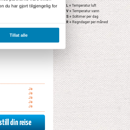
Ja
L =
Temperatur luft
u har gjort tilgjengelig for
Ja
V =
Temperatur vann
Ja
XClose
Ja
S =
Soltimer per dag
Ja
R =
Regndager per måned
Tillat alle
till din reise
Ja
Ja
Ja
Ja
Ja
till din reise