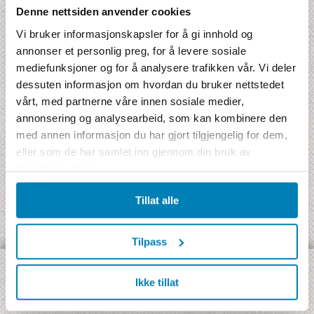
Denne nettsiden anvender cookies
Antall enkeltrom
Vi bruker informasjonskapsler for å gi innhold og
annonser et personlig preg, for å levere sosiale
Antall netter
mediefunksjoner og for å analysere trafikken vår. Vi deler
dessuten informasjon om hvordan du bruker nettstedet
vårt, med partnerne våre innen sosiale medier,
annonsering og analysearbeid, som kan kombinere den
med annen informasjon du har gjort tilgjengelig for dem,
eller som de har samlet inn gjennom din bruk av
tjenestene deres.
Tillat alle
Tilpass
Ikke tillat
OPPDAG VÅRE ULIKE TYPER REISER:
Jambo Signatur
- Rundreise med Jamboguide