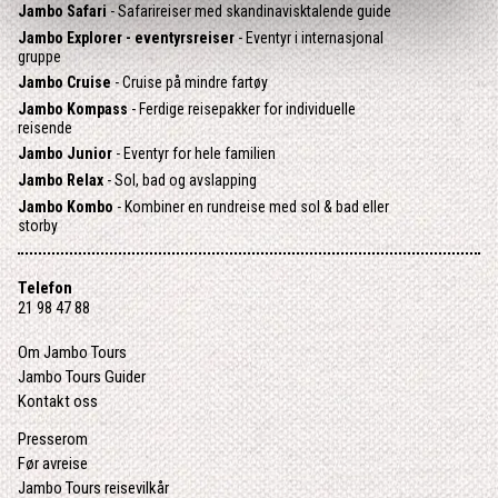
Jambo Safari
- Safarireiser med skandinavisktalende guide
Jambo Explorer - eventyrsreiser
- Eventyr i internasjonal
gruppe
Jambo Cruise
- Cruise på mindre fartøy
Jambo Kompass
- Ferdige reisepakker for individuelle
reisende
Jambo Junior
- Eventyr for hele familien
Jambo Relax
- Sol, bad og avslapping
Jambo Kombo
- Kombiner en rundreise med sol & bad eller
storby
Telefon
21 98 47 88
Om Jambo Tours
Jambo Tours Guider
Kontakt oss
Presserom
Før avreise
Jambo Tours reisevilkår