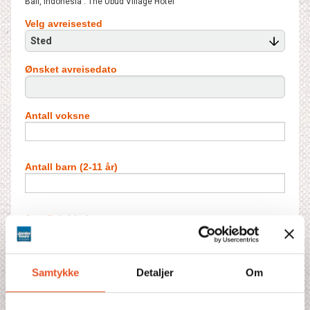
Bali, Indonesia : The Ubud Village Hotel
Velg avreisested
Sted
Ønsket avreisedato
Antall voksne
Antall barn (2-11 år)
Antall dobbeltrom
Antall barn i ekstraseng**
Samtykke
Detaljer
Om