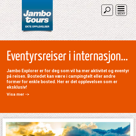
MENY
Eventyrsreiser i internasjonal gruppe
Jambo Explorer er for deg som vil ha mer aktivitet og eventyr
på reisen. Bostedet kan være i campingtelt eller andre
former for enkle bosted. Her er det opplevelsen som er
eksklusiv!
Visa mer ->