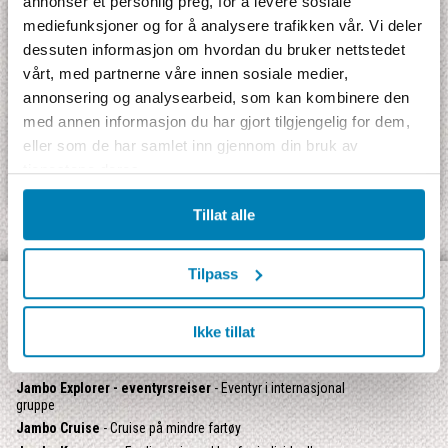
annonser et personlig preg, for å levere sosiale
mediefunksjoner og for å analysere trafikken vår. Vi deler
dessuten informasjon om hvordan du bruker nettstedet
vårt, med partnerne våre innen sosiale medier,
annonsering og analysearbeid, som kan kombinere den
Eventyrets Peru
med annen informasjon du har gjort tilgjengelig for dem,
eller som de har samlet inn gjennom din bruk av
Bli med på et eventyr i et av Sør-Amerikas mest spennende land. Peru har
fantastisk natur med høye snøkledde fjell, fossende elver og urørte regnskoger.
tjenestene deres.
Her fins også en ...
Tillat alle
Tilpass
OPPDAG VÅRE ULIKE TYPER REISER:
Ikke tillat
Jambo Signatur
- Rundreise med Jamboguide
Jambo Safari
- Safarireiser med skandinavisktalende guide
Jambo Explorer - eventyrsreiser
- Eventyr i internasjonal
gruppe
Jambo Cruise
- Cruise på mindre fartøy