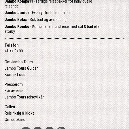
Jambo Kompass
- Ferdige reisepakker for individuelle
reisende
Jambo Junior
- Eventyr for hele familien
Jambo Relax
- Sol, bad og avslapping
Jambo Kombo
- Kombiner en rundreise med sol & bad eller
storby
Telefon
21 98 47 88
Om Jambo Tours
Jambo Tours Guider
Kontakt oss
Presserom
Før avreise
Jambo Tours reisevilkår
Galleri
Reis riktig & klokt
Om cookies