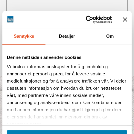
Samtykke
Detaljer
Om
Denne nettsiden anvender cookies
Vi bruker informasjonskapsler for å gi innhold og
annonser et personlig preg, for å levere sosiale
mediefunksjoner og for å analysere trafikken vår. Vi deler
dessuten informasjon om hvordan du bruker nettstedet
vårt, med partnerne våre innen sosiale medier,
annonsering og analysearbeid, som kan kombinere den
OPPDAG VÅRE ULIKE TYPER REISER:
med annen informasjon du har gjort tilgjengelig for dem,
Jambo Signatur
- Rundreise med Jamboguide
eller som de har samlet inn gjennom din bruk av
Jambo Safari
- Safarireiser med skandinavisktalende guide
tjenestene deres.
Jambo Explorer - eventyrsreiser
- Eventyr i internasjonal