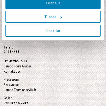
gruppe
Tillat alle
Jambo Cruise
- Cruise på mindre fartøy
Jambo Kompass
- Ferdige reisepakker for individuelle
reisende
Tilpass
Jambo Junior
- Eventyr for hele familien
Jambo Relax
- Sol, bad og avslapping
Ikke tillat
Jambo Kombo
- Kombiner en rundreise med sol & bad eller
storby
Telefon
21 98 47 88
Om Jambo Tours
Jambo Tours Guider
Kontakt oss
Presserom
Før avreise
Jambo Tours reisevilkår
Galleri
Reis riktig & klokt