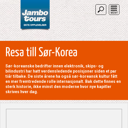
MENY
Resa till Sør-Korea
Sør-koreanske bedrifter innen elektronik, skips- og
bilindustri har hatt verdensledende posisjoner siden et par
tiår tilbake. De siste årene ha også sør-koreansk kultur fått
en mer fremtredende rolle internasjonalt. Bak dette finnes en
sterk historie, ikke minst den moderne hvor nye kapitler
skrives hver dag.