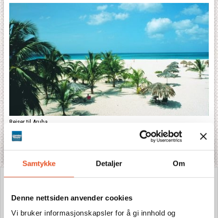
Reiser til Aruba
Bestill din drømmereise eller kanskje din bryllupsreise til Aruba. Denne
paradisiske vestindiske øy tilbyr milslange, hvite sandstrender og krystallklart
vann med palmer i ...
Samtykke
Detaljer
Om
Denne nettsiden anvender cookies
Vi bruker informasjonskapsler for å gi innhold og