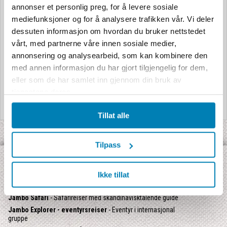
annonser et personlig preg, for å levere sosiale
mediefunksjoner og for å analysere trafikken vår. Vi deler
dessuten informasjon om hvordan du bruker nettstedet
vårt, med partnerne våre innen sosiale medier,
annonsering og analysearbeid, som kan kombinere den
med annen informasjon du har gjort tilgjengelig for dem,
eller som de har samlet inn gjennom din bruk av
tjenestene deres.
Tillat alle
Tilpass
OPPDAG VÅRE ULIKE TYPER REISER:
Ikke tillat
Jambo Signatur
- Rundreise med Jamboguide
Jambo Safari
- Safarireiser med skandinavisktalende guide
Jambo Explorer - eventyrsreiser
- Eventyr i internasjonal
gruppe