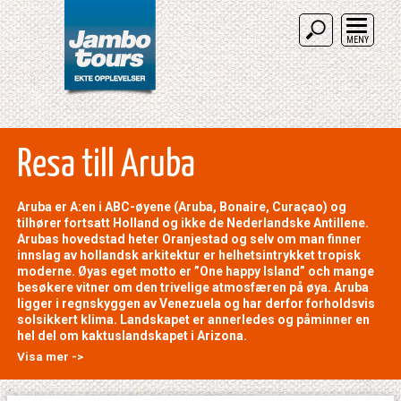
MENY
Resa till Aruba
Aruba er A:en i ABC-øyene (Aruba, Bonaire, Curaçao) og
tilhører fortsatt Holland og ikke de Nederlandske Antillene.
Arubas hovedstad heter Oranjestad og selv om man finner
innslag av hollandsk arkitektur er helhetsintrykket tropisk
moderne. Øyas eget motto er ”One happy Island” och mange
besøkere vitner om den trivelige atmosfæren på øya. Aruba
ligger i regnskyggen av Venezuela og har derfor forholdsvis
solsikkert klima. Landskapet er annerledes og påminner en
hel del om kaktuslandskapet i Arizona.
Visa mer ->