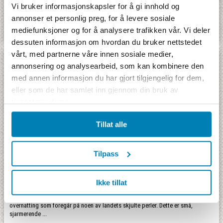
Vi bruker informasjonskapsler for å gi innhold og
Sri Lanka, Sinhale, Ceylon – kjært barn har mange navn. Med bare tolv timers
annonser et personlig preg, for å levere sosiale
reisetid passer denne vakre øya veldig bra for barnefamilier som er ute etter
spennende eventyr med ...
mediefunksjoner og for å analysere trafikken vår. Vi deler
dessuten informasjon om hvordan du bruker nettstedet
vårt, med partnerne våre innen sosiale medier,
annonsering og analysearbeid, som kan kombinere den
med annen informasjon du har gjort tilgjengelig for dem,
eller som de har samlet inn gjennom din bruk av
tjenestene deres.
Tillat alle
Tilpass
Sri Lanka Boutique
Ikke tillat
Sri Lanka Boutique kaller vi denne reisen med fokus på selve overnattingen, en
overnatting som foregår på noen av landets skjulte perler. Dette er små,
sjarmerende ...