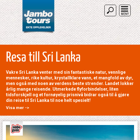
MENY
Resa till Sri Lanka
Vakre Sri Lanka venter med sin fantastiske natur, vennlige
mennesker, rike kultur, krystallklare vann, et mangfold av dyr,
men også med noen av verdens beste strender. Landet lokker
årlig mange reisende. Utmerkede flyforbindelser, liten
tidsforskjell og et fornøyelig prisnivå bidrar også til å gjøre
din reise til Sri Lanka til noe helt spesielt!
Visa mer ->