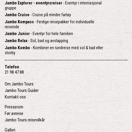
Jambo Explorer - eventyrsreiser
- Eventyr i internasjonal
gruppe
Jambo Cruise
- Cruise på mindre fartøy
Jambo Kompass
- Ferdige reisepakker for individuelle
reisende
Jambo Junior
- Eventyr for hele familien
Jambo Relax
- Sol, bad og avslapping
Jambo Kombo
- Kombiner en rundreise med sol & bad eller
storby
Telefon
21 98 47 88
Om Jambo Tours
Jambo Tours Guider
Kontakt oss
Presserom
Før avreise
Jambo Tours reisevilkår
Galleri