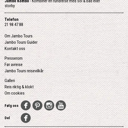
Jambo Kombo
- Kombiner en rundreise med sol & bad eller
storby
Telefon
21 98 47 88
Om Jambo Tours
Jambo Tours Guider
Kontakt oss
Presserom
Før avreise
Jambo Tours reisevilkår
Galleri
Reis riktig & klokt
Om cookies
Følg oss
Del