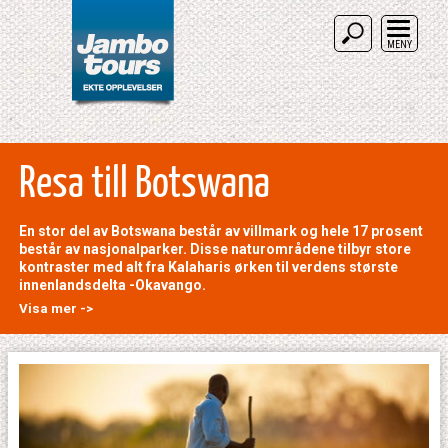
MENY
Resa till Botswana
En stor del av Botswana består av villmark og hele 17 prosent
består av nasjonalparker. Disse naturområdene tilbyr store
kontraster med alt fra Kalaharis ørken til verdens største
innenlandsdelta -Okavango.
Visa mer ->