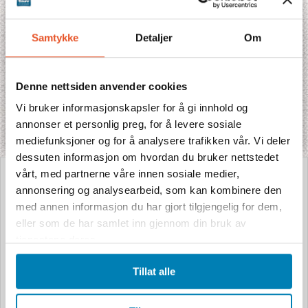
Samtykke
Detaljer
Om
Chobesafari & Victoriafallene - Chobe
Safari Lodge - tilleggspakke
Denne nettsiden anvender cookies
Vi bruker informasjonskapsler for å gi innhold og
Elven Chobe i nordlige Botswana er livsnerven i området, og trekker til seg
store elefant- og bøffelhjorder, giraffer, antiloper, rovdyr som løver og
annonser et personlig preg, for å levere sosiale
leoparder og en mengde ...
mediefunksjoner og for å analysere trafikken vår. Vi deler
dessuten informasjon om hvordan du bruker nettstedet
vårt, med partnerne våre innen sosiale medier,
annonsering og analysearbeid, som kan kombinere den
med annen informasjon du har gjort tilgjengelig for dem,
eller som de har samlet inn gjennom din bruk av
tjenestene deres.
Tillat alle