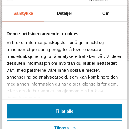
Samtykke
Detaljer
Om
Zimbabwe
Denne nettsiden anvender cookies
Jambo Tours reiser til Zimbabwe går framfor alt til landets vestre hjørne og
Vi bruker informasjonskapsler for å gi innhold og
området rundt de storslagne Victoriafallene ved grensen til Botswana og
annonser et personlig preg, for å levere sosiale
Zambia
mediefunksjoner og for å analysere trafikken vår. Vi deler
dessuten informasjon om hvordan du bruker nettstedet
vårt, med partnerne våre innen sosiale medier,
annonsering og analysearbeid, som kan kombinere den
med annen informasjon du har gjort tilgjengelig for dem,
eller som de har samlet inn gjennom din bruk av
tjenestene deres.
Tillat alle
Tilpass