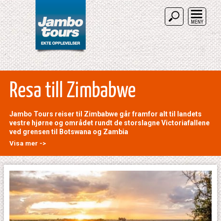
MENY
Resa till Zimbabwe
Jambo Tours reiser til Zimbabwe går framfor alt til landets
vestre hjørne og området rundt de storslagne Victoriafallene
ved grensen til Botswana og Zambia
Visa mer ->