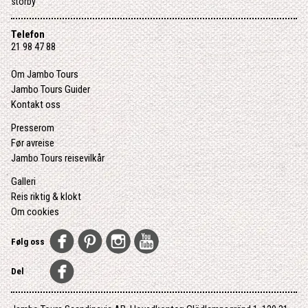
storby
Telefon
21 98 47 88
Om Jambo Tours
Jambo Tours Guider
Kontakt oss
Presserom
Før avreise
Jambo Tours reisevilkår
Galleri
Reis riktig & klokt
Om cookies
Følg oss
Del