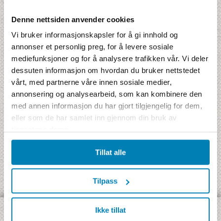
Denne nettsiden anvender cookies
Antall enkeltrom
Vi bruker informasjonskapsler for å gi innhold og
annonser et personlig preg, for å levere sosiale
mediefunksjoner og for å analysere trafikken vår. Vi deler
Antall netter
dessuten informasjon om hvordan du bruker nettstedet
vårt, med partnerne våre innen sosiale medier,
annonsering og analysearbeid, som kan kombinere den
med annen informasjon du har gjort tilgjengelig for dem,
eller som de har samlet inn gjennom din bruk av
tjenestene deres.
Tillat alle
Tilpass
Ikke tillat