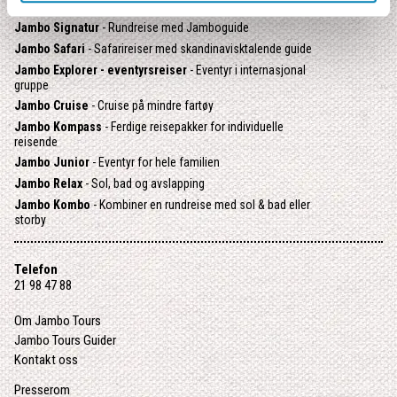
OPPDAG VÅRE ULIKE TYPER REISER:
Jambo Signatur
- Rundreise med Jamboguide
Jambo Safari
- Safarireiser med skandinavisktalende guide
Jambo Explorer - eventyrsreiser
- Eventyr i internasjonal
gruppe
Jambo Cruise
- Cruise på mindre fartøy
Jambo Kompass
- Ferdige reisepakker for individuelle
reisende
Jambo Junior
- Eventyr for hele familien
Jambo Relax
- Sol, bad og avslapping
Jambo Kombo
- Kombiner en rundreise med sol & bad eller
storby
Telefon
21 98 47 88
Om Jambo Tours
Jambo Tours Guider
Kontakt oss
Presserom