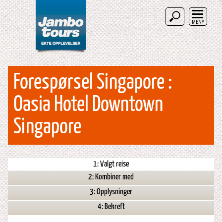
MENY
Forespørsel Singapore :
Oasia Hotel Downtown
Singapore
1: Valgt reise
2: Kombiner med
3: Opplysninger
4: Bekreft