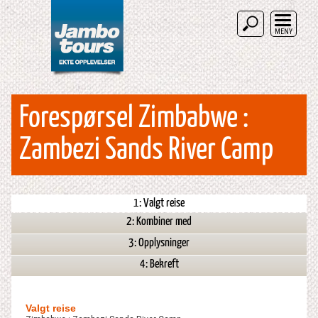
MENY
Forespørsel Zimbabwe :
Zambezi Sands River Camp
1: Valgt reise
2: Kombiner med
3: Opplysninger
4: Bekreft
Valgt reise