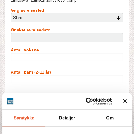
Zimbabwe : Zambezi Sands River Camp
Velg avreisested
Sted
Ønsket avreisedato
Antall voksne
Antall barn (2-11 år)
Antall dobbeltrom
Antall barn i ekstraseng**
Samtykke
Detaljer
Om