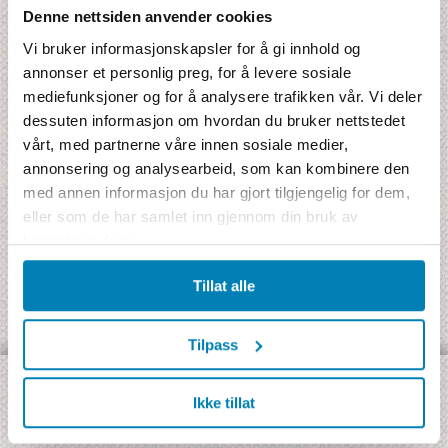
Denne nettsiden anvender cookies
Antall enkeltrom
Vi bruker informasjonskapsler for å gi innhold og
annonser et personlig preg, for å levere sosiale
Antall netter
mediefunksjoner og for å analysere trafikken vår. Vi deler
dessuten informasjon om hvordan du bruker nettstedet
vårt, med partnerne våre innen sosiale medier,
annonsering og analysearbeid, som kan kombinere den
med annen informasjon du har gjort tilgjengelig for dem,
eller som de har samlet inn gjennom din bruk av
tjenestene deres.
Tillat alle
Tilpass
Ikke tillat
OPPDAG VÅRE ULIKE TYPER REISER:
Jambo Signatur
- Rundreise med Jamboguide