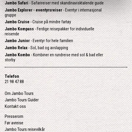
Jambo Safari
- Safarireiser med skandinavisktalende guide
Jambo Explorer - eventyrsreiser
- Eventyr i internasjonal
gruppe
Jambo Cruise
- Cruise på mindre fartøy
Jambo Kompass
- Ferdige reisepakker for individuelle
reisende
Jambo Junior
- Eventyr for hele familien
Jambo Relax
- Sol, bad og avslapping
Jambo Kombo
- Kombiner en rundreise med sol & bad eller
storby
Telefon
21 98 47 88
Om Jambo Tours
Jambo Tours Guider
Kontakt oss
Presserom
Før avreise
Jambo Tours reisevilkår