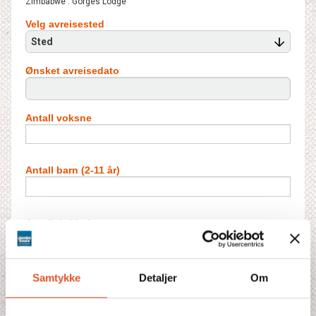
Zimbabwe : Gorges Lodge
Velg avreisested
Sted
Ønsket avreisedato
Antall voksne
Antall barn (2-11 år)
Antall dobbeltrom
Antall barn i ekstraseng**
Samtykke
Detaljer
Om