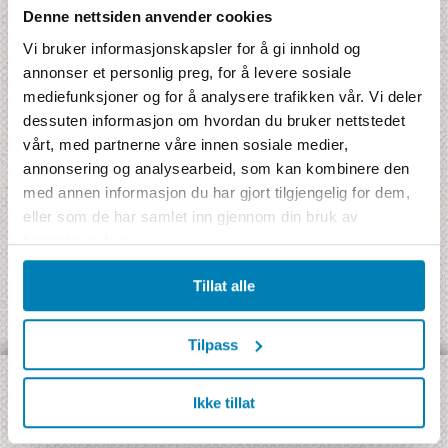
Denne nettsiden anvender cookies
Antall enkeltrom
Vi bruker informasjonskapsler for å gi innhold og
annonser et personlig preg, for å levere sosiale
Antall netter
mediefunksjoner og for å analysere trafikken vår. Vi deler
dessuten informasjon om hvordan du bruker nettstedet
vårt, med partnerne våre innen sosiale medier,
annonsering og analysearbeid, som kan kombinere den
med annen informasjon du har gjort tilgjengelig for dem,
eller som de har samlet inn gjennom din bruk av
tjenestene deres.
Tillat alle
Tilpass
Ikke tillat
OPPDAG VÅRE ULIKE TYPER REISER:
Jambo Signatur
- Rundreise med Jamboguide