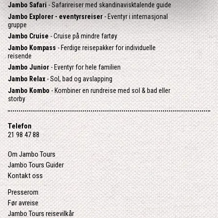
Jambo Safari
- Safarireiser med skandinavisktalende guide
Jambo Explorer - eventyrsreiser
- Eventyr i internasjonal
gruppe
Jambo Cruise
- Cruise på mindre fartøy
Jambo Kompass
- Ferdige reisepakker for individuelle
reisende
Jambo Junior
- Eventyr for hele familien
Jambo Relax
- Sol, bad og avslapping
Jambo Kombo
- Kombiner en rundreise med sol & bad eller
storby
Telefon
21 98 47 88
Om Jambo Tours
Jambo Tours Guider
Kontakt oss
Presserom
Før avreise
Jambo Tours reisevilkår