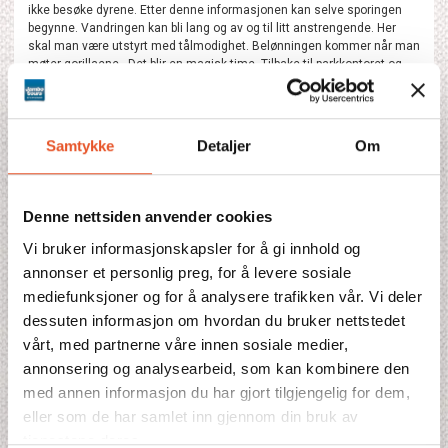
ikke besøke dyrene. Etter denne informasjonen kan selve sporingen
begynne. Vandringen kan bli lang og av og til litt anstrengende. Her
skal man være utstyrt med tålmodighet. Belønningen kommer når man
møter gorillaene . Det blir en magisk time. Tilbake til parkkontoret og
lunsj på Mountain Gorilla Nest innen tilbakereisen til Kigali og
overnatting der.
Dag 4. Fly til Nairobi
På morgenen (eller ettermiddagen avhengig av flyenes avganger) blir
Samtykke
Detaljer
Om
det en guidet tur i Kigali. Transfer til flyplassen for hjemreise. Det går
an å besøke gorillaene ved flere anledninger. Ytterligere 750 USD
betales da per gang. Bør forhåndsbestilles.
Denne nettsiden anvender cookies
Vi bruker informasjonskapsler for å gi innhold og
annonser et personlig preg, for å levere sosiale
Fullständigt program
mediefunksjoner og for å analysere trafikken vår. Vi deler
dessuten informasjon om hvordan du bruker nettstedet
Fakta
vårt, med partnerne våre innen sosiale medier,
annonsering og analysearbeid, som kan kombinere den
Prisblad
med annen informasjon du har gjort tilgjengelig for dem,
eller som de har samlet inn gjennom din bruk av
tjenestene deres.