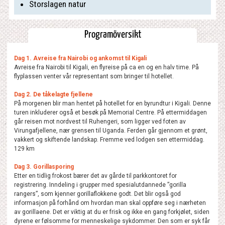
Storslagen natur
Programöversikt
Dag 1. Avreise fra Nairobi og ankomst til Kigali
Avreise fra Nairobi til Kigali, en flyreise på ca en og en halv time. På
flyplassen venter vår representant som bringer til hotellet.
Dag 2. De tåkelagte fjellene
På morgenen blir man hentet på hotellet for en byrundtur i Kigali. Denne
turen inkluderer også et besøk på Memorial Centre. På ettermiddagen
går reisen mot nordvest til Ruhengeri, som ligger ved foten av
Virungafjellene, nær grensen til Uganda. Ferden går gjennom et grønt,
vakkert og skiftende landskap. Fremme ved lodgen sen ettermiddag.
129 km
Dag 3. Gorillasporing
Etter en tidlig frokost bærer det av gårde til parkkontoret for
registrering. Inndeling i grupper med spesialutdannede ”gorilla
rangers”, som kjenner gorillaflokkene godt. Det blir også god
informasjon på forhånd om hvordan man skal oppføre seg i nærheten
av gorillaene. Det er viktig at du er frisk og ikke en gang forkjølet, siden
dyrene er følsomme for menneskelige sykdommer. Den som er syk får