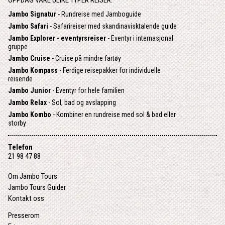
Jambo Signatur
- Rundreise med Jamboguide
Jambo Safari
- Safarireiser med skandinavisktalende guide
Jambo Explorer - eventyrsreiser
- Eventyr i internasjonal
gruppe
Jambo Cruise
- Cruise på mindre fartøy
Jambo Kompass
- Ferdige reisepakker for individuelle
reisende
Jambo Junior
- Eventyr for hele familien
Jambo Relax
- Sol, bad og avslapping
Jambo Kombo
- Kombiner en rundreise med sol & bad eller
storby
Telefon
21 98 47 88
Om Jambo Tours
Jambo Tours Guider
Kontakt oss
Presserom