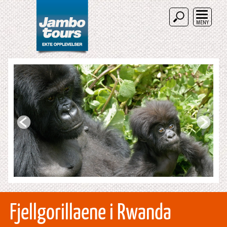
MENY
Fjellgorillaene i Rwanda