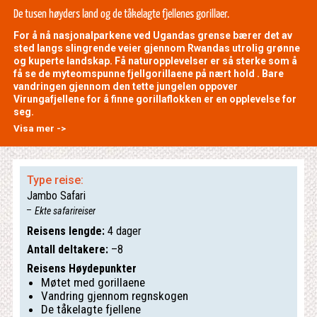
De tusen høyders land og de tåkelagte fjellenes gorillaer.
For å nå nasjonalparkene ved Ugandas grense bærer det av
sted langs slingrende veier gjennom Rwandas utrolig grønne
og kuperte landskap. Få naturopplevelser er så sterke som å
få se de myteomspunne fjellgorillaene på nært hold . Bare
vandringen gjennom den tette jungelen oppover
Virungafjellene for å finne gorillaflokken er en opplevelse for
seg.
Visa mer ->
Type reise:
Jambo Safari
Ekte safarireiser
Reisens lengde:
4 dager
Antall deltakere:
–8
Reisens Høydepunkter
Møtet med gorillaene
Vandring gjennom regnskogen
De tåkelagte fjellene