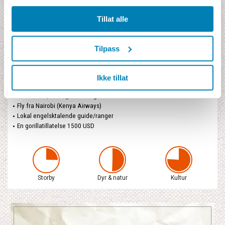
Pristilbud
Tillat alle
Indikationspris
51 050 NOK
Tilpass
inklusive flyskatter og drivstofftillegg
Prisen inkluderer
Ikke tillat
3 hotell/lodgenetter ★★★/★★★★
3 frokoster, 1 lunsj, 1 middag
Fly fra Nairobi (Kenya Airways)
Lokal engelsktalende guide/ranger
En gorillatillatelse 1500 USD
Storby
Dyr & natur
Kultur