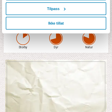
Fly fra Skandinavia i økonomiklasse
Safarifly til Arusha-Serengeti t/r
Tilpass
Safarier skjer i privat firhjulsdreven safarijeep
Nasjonalparksavgifter 390 USD
Engelsktalende guide
Ikke tillat
Storby
Dyr
Natur