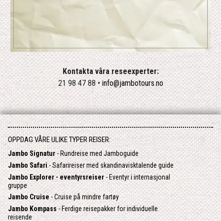
Kontakta våra reseexperter:
21 98 47 88 •
info@jambotours.no
OPPDAG VÅRE ULIKE TYPER REISER:
Jambo Signatur
- Rundreise med Jamboguide
Jambo Safari
- Safarireiser med skandinavisktalende guide
Jambo Explorer - eventyrsreiser
- Eventyr i internasjonal
gruppe
Jambo Cruise
- Cruise på mindre fartøy
Jambo Kompass
- Ferdige reisepakker for individuelle
reisende