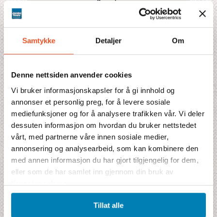
Boende
Fakta
Samtykke
Detaljer
Om
Kombinationer
Prisblad
Denne nettsiden anvender cookies
Vi bruker informasjonskapsler for å gi innhold og
annonser et personlig preg, for å levere sosiale
Pristilbud
mediefunksjoner og for å analysere trafikken vår. Vi deler
dessuten informasjon om hvordan du bruker nettstedet
Indikationspris
vårt, med partnerne våre innen sosiale medier,
61 150 NOK
annonsering og analysearbeid, som kan kombinere den
inklusive flyskatter og drivstofftillegg
med annen informasjon du har gjort tilgjengelig for dem,
Prisen inkluderer
eller som de har samlet inn gjennom din bruk av
1 hotellnatt i Arusha
tjenestene deres.
3 netter på valgt lodge. Indikasjonspris gjelder Serengeti Sopa Lodge
2 netter på Ngorongoro Sopa Lodge
Tillat alle
Måltider iflg program