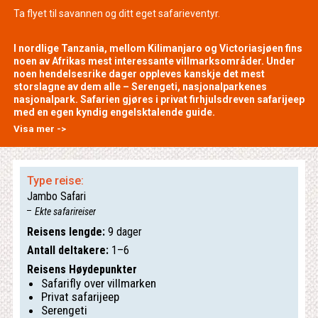
Ta flyet til savannen og ditt eget safarieventyr.
I nordlige Tanzania, mellom Kilimanjaro og Victoriasjøen fins
noen av Afrikas mest interessante villmarksområder. Under
noen hendelsesrike dager oppleves kanskje det mest
storslagne av dem alle – Serengeti, nasjonalparkenes
nasjonalpark. Safarien gjøres i privat firhjulsdreven safarijeep
med en egen kyndig engelsktalende guide.
Visa mer ->
Type reise:
Jambo Safari
Ekte safarireiser
Reisens lengde:
9 dager
Antall deltakere:
1–6
Reisens Høydepunkter
Safarifly over villmarken
Privat safarijeep
Serengeti