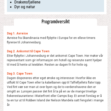
Drakensfjellene
Dyr og natur
Programöversikt
Dag 1. Avreise
Avreise fra Skandinavia med flybytte i Europa for en elleve timers
flyreise til Johannesburg.
Dag 2. Ankomst til Cape Town
Etter flybytte i Johannesburg er det ankomst Cape Town. Her møter vår
representant som gir informasjon om hotell og reiserute samt hjelper
til med å hente ut leiebilen. Resten av dagen fri for hvile og.
Dag 3. Cape Town
Dagen disponeres etter eget ønske og interesser. Hvorfor ikke en
utflukt til Cape Town eller ta kabelbanen opp til Taffelfjellets flate topp.
Ved fint vær ser man ut over byen og de to verdenshavene den er
omgitt av. Lunsjen passer det fint å ta på en av de mange trivelige
fiskerestaurantene i Waterfront eller Camps Bay. Et annet forslag er å
ta en tur ut til Robben Island der Nelson Mandela satt fengslet i mange
år.