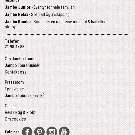
reisende
Jambo Junior
- Eventyr for hele familien
Jambo Relax
- Sol, bad og avslapping
Jambo Kombo
- Kombiner en rundreise med sol & bad eller
storby
Telefon
21 98 47 88
Om Jambo Tours
Jambo Tours Guider
Kontakt oss
Presserom
Før avreise
Jambo Tours reisevilkår
Galleri
Reis riktig & klokt
Om cookies
Følg oss