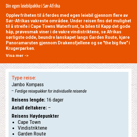
Din egen leiebilpakke i Sør-Afrika
Opplev friheten til å ferdes med egen leiebil gjennom flere av
Sør-Afrikas vakreste områdee. Under reisen fins det mulighet
til å streife i Cape Towns Waterfront, ta bilen til Kapp det gode
håp, prøvesmak viner i de vakre vindistriktene, se Afrikas
sørligste odde, beundre lanskapet langs Garden Route, kjøre
Panoramaruten gjennom Drakensfjellene og se "the big five" i
Krugerparken.
Visa mer ->
Type reise:
Jambo Kompass
Ferdige reisepakker for individuelle reisende
Reisens lengde:
16 dager
Antall deltakere:
–
Reisens Høydepunkter
Cape Town
Vindistriktene
Garden Route