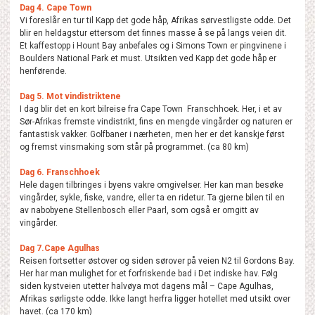
Dag 4. Cape Town
Vi foreslår en tur til Kapp det gode håp, Afrikas sørvestligste odde. Det
blir en heldagstur ettersom det finnes masse å se på langs veien dit.
Et kaffestopp i Hount Bay anbefales og i Simons Town er pingvinene i
Boulders National Park et must. Utsikten ved Kapp det gode håp er
henførende.
Dag 5. Mot vindistriktene
I dag blir det en kort bilreise fra Cape Town Franschhoek. Her, i et av
Sør-Afrikas fremste vindistrikt, fins en mengde vingårder og naturen er
fantastisk vakker. Golfbaner i nærheten, men her er det kanskje først
og fremst vinsmaking som står på programmet. (ca 80 km)
Dag 6. Franschhoek
Hele dagen tilbringes i byens vakre omgivelser. Her kan man besøke
vingårder, sykle, fiske, vandre, eller ta en ridetur. Ta gjerne bilen til en
av nabobyene Stellenbosch eller Paarl, som også er omgitt av
vingårder.
Dag 7.Cape Agulhas
Reisen fortsetter østover og siden sørover på veien N2 til Gordons Bay.
Her har man mulighet for et forfriskende bad i Det indiske hav. Følg
siden kystveien utetter halvøya mot dagens mål – Cape Agulhas,
Afrikas sørligste odde. Ikke langt herfra ligger hotellet med utsikt over
havet. (ca 170 km)