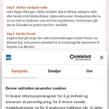
Dag 8. Afrikas sørligste odde
Hele dagen tilbringes i dette området. Kjør til Afrikas sørligste odde
eller besøk små fiskelandsbyer, skipsvrakmuseet i Bredasdorp eller ta
en tur med en landrover over de hvite sanddynene. Ved lavvann går
det an å besøke en grotte som fins i området.
Dag 9. Garden Route
Dagens ferd går langs den vakre kyststrekningen Garden Route, via
Mossel Bay, som passer utmerket for en lunsjstopp før ankomsten til
Knysna. (ca 400 km)
Dag 10. Knysnas omgivelser
Ta en heldagstur gjennom de mektige fjellpassene til Oudtshoorn, der
mesteparten av landets strutseoppdrett foregår. Et forslag er å ta veien
gjennom Robinsonpasset på reisen bort og gjennom Outeniquapasset
Samtykke
Detaljer
Om
på tilbaketuren. Lunsj kan nytes på en av de mange strutsefarmene og
et besøk i de berømte Cangogrottene er obligatorisk. Er det barn med i
bilen er "Monkeyland" vel verdt et besøk.
Denne nettsiden anvender cookies
Dag 11. Fly mot Mpumalanga
Tidlig avreise til flyplassen i George der leiebilen leveres. Fly til
Vi bruker informasjonskapsler for å gi innhold og
Johannesburg og etter flybytte videre til Mpumalangas flyplass der en
annonser et personlig preg, for å levere sosiale
ny leiebil venter. Fra flyplassen er det en kort kjøretur til det trivelige
mediefunksjoner og for å analysere trafikken vår. Vi deler
hotellet. (Knysna-George ca 65 km, Mpumalanga-Hazyview ca 35 km)