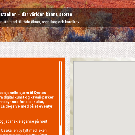
stralien – där världen känns större
n storstad till röda öknar, regnskog och korallrev
adisjonelle sjarm til Kyotos
a digital kunst og kawaii-parker
ilbyr noe for alle: kultur,
 La deg rive med på et eventyr
 og japansk eleganse på nært
vi Osaka, en by fylt med leken
for sin avslappede atmosfære.