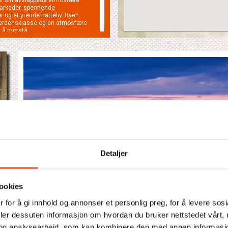
arkeder, spennende
 og et yrende natteliv. Byen
 verdensklasse og en atmosfære
 å motstå.
reisen vil vi nyte det
ske kjøkkenet, kjent for sin
og variasjon.
ignet for å gi alle, uavhengig
som varer livet ut. Jambojunior
er det beste av Japans
l og popkulturens fargerike
r
Detaljer
ookies
 for å gi innhold og annonser et personlig preg, for å levere sos
deler dessuten informasjon om hvordan du bruker nettstedet vårt,
og analysearbeid, som kan kombinere den med annen informasjon d