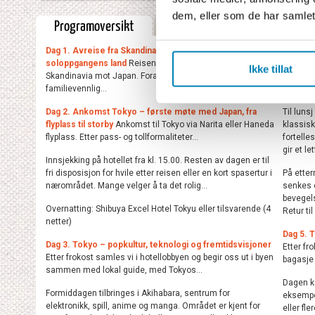
dem, eller som de har samlet
Programoversikt
Fullstendig program
Dag 1. Avreise fra Skandinavia – mot Japan, Nippon,
Vi spas
soloppgangens land
Reisen starter med avreise fra
tradisjo
Ikke tillat
Skandinavia mot Japan. Foran dere ligger et
populært
familievennlig...
smaker.
Dag 2. Ankomst Tokyo – første møte med Japan, fra
Til lun
flyplass til storby
Ankomst til Tokyo via Narita eller Haneda
klassisk
flyplass. Etter pass- og tollformaliteter...
fortelle
gir et lett
Innsjekking på hotellet fra kl. 15.00. Resten av dagen er til
fri disposisjon for hvile etter reisen eller en kort spasertur i
På etter
nærområdet. Mange velger å ta det rolig...
senkes o
bevegels
Overnatting: Shibuya Excel Hotel Tokyu eller tilsvarende (4
Retur til
netter)
Dag 5. 
Dag 3. Tokyo – popkultur, teknologi og fremtidsvisjoner
Etter fr
Etter frokost samles vi i hotellobbyen og begir oss ut i byen
bagasje 
sammen med lokal guide, med Tokyos...
Dagen ka
Formiddagen tilbringes i Akihabara, sentrum for
eksempel
elektronikk, spill, anime og manga. Området er kjent for
eller fl