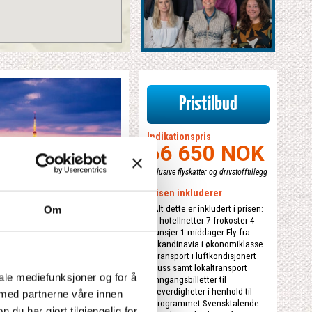
Pristilbud
Indikationspris
66 650 NOK
inklusive flyskatter og drivstofftillegg
Prisen inkluderer
Alt dette er inkludert i prisen:
Om
7 hotellnetter 7 frokoster 4
lunsjer 1 middager Fly fra
Skandinavia i økonomiklasse
Transport i luftkondisjonert
buss samt lokaltransport
iale mediefunksjoner og for å
Inngangsbilletter til
severdigheter i henhold til
 med partnerne våre innen
programmet Svensktalende
u har gjort tilgjengelig for