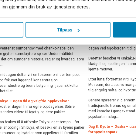
 inn gjennom din bruk av tjenestene deres.
Fakta
erer langs Nakamise-gaten, der små boder selger
Overnatting: Mitsui Garden H
nelle godsaker, suvenirer og håndverk – et
tilsvarende (2 netter)
Tilpass
 innslag for juniorer som gjerne prøver nye
Dag 7. Kyoto – keisertid, 
Vi reiser med buss sammen 
sj venter et sumoshow med chanko-nabe, den
dagen ved Nijo-borgen, tidlig
e gryten sumobrytere spiser. Under måltidet
Deretter besøker vi Kinkaku-j
s det om sumoens historie, regler og hverdag, som
bladgull og speilingen i da
...
kjente motiver.
middagen deltar vi i en teseremoni, der tempoet
Etter lunsj fortsetter vi til 
g fokuset ligger på konsentrasjon,
Museum, der Japans mangak
esmønstre og teens betydning i japansk kultur.
tilgjengelig måte, og hvor tu
 hotellet.
Senere spaserer vi gjennom G
Tokyo – egen tid og valgfrie opplevelser
tradisjonelle trehus og smal
okost er dagen fri for egne oppdagelser. Større
med karaoke i gangavstand fr
sendes videre til Kyoto, og dere pakker...
populært innslag...
n brukes til å utforske Tokyo i eget tempo – for
Dag 8. Kyoto – Osaka – utsik
 shopping i Shibuya, et besøk i en av byens parker
fornøyelsespark
ere museer og bydeler som appellerer til familien.