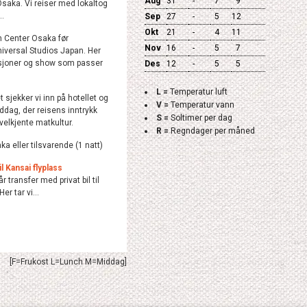
Aug
31
-
7
9
Osaka. Vi reiser med lokaltog
..
Sep
27
-
5
12
Okt
21
-
4
11
n Center Osaka før
Nov
16
-
5
7
niversal Studios Japan. Her
ksjoner og show som passer
Des
12
-
5
5
L =
Temperatur luft
 sjekker vi inn på hotellet og
V =
Temperatur vann
ddag, der reisens inntrykk
S =
Soltimer per dag
lkjente matkultur.
R =
Regndager per måned
a eller tilsvarende (1 natt)
l Kansai flyplass
r transfer med privat bil til
er tar vi...
[F=Frukost L=Lunch M=Middag]