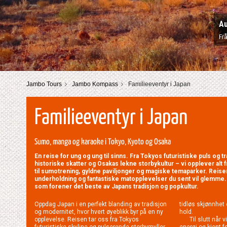
Au
Frå
Jambo Tours
Jambo Kompass
Familieeventyr i Japan
Familieeventyr i Japan
Sumo, manga og karaoke i Tokyo, Kyoto og Osaka
En reise for ung og ung til sinns. Fra Tokyos futuristiske puls og tr
historiske skatter og Osakas lekne storbykultur – vi opplever alt fr
til sumotrening, gyldne paviljonger og magiske temaparker. Reisen t
underholdning og fantastiske matopplevelser du sent vil glemme.
som forener det beste av Japans tradisjon og popkultur.
Oppdag Japan i en perfekt blanding av tradisjon
tidløs skjønnhet
og modernitet, hvor hvert øyeblikk byr på en ny
hold.
opplevelse. Reisen tar oss fra Tokyos
Til slutt når 
futuristiske skyline og pulserende storbymyller
energi og kjent 