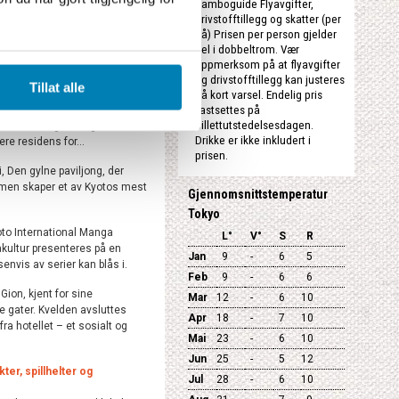
XClose
Jamboguide Flyavgifter,
drivstofftillegg og skatter (per
nå) Prisen per person gjelder
del i dobbeltrom. Vær
otel Kyoto Station eller
oppmerksom på at flyavgifter
og drivstofftillegg kan justeres
Tillat alle
på kort varsel. Endelig pris
manga og kveldskaraoke
fastsettes på
billettutstedelsesdagen.
med lokal guide og starter
Drikke er ikke inkludert i
ere residens for...
prisen.
i, Den gylne paviljong, der
mmen skaper et av Kyotos mest
Gjennomsnittstemperatur
Tokyo
Kyoto International Manga
L°
V°
S
R
ultur presenteres på en
Jan
9
-
6
5
senvis av serier kan blås i.
Feb
9
-
6
6
ion, kjent for sine
Mar
12
-
6
10
e gater. Kvelden avsluttes
Apr
18
-
7
10
a hotellet – et sosialt og
Mai
23
-
6
10
Jun
25
-
5
12
ter, spillhelter og
Jul
28
-
6
10