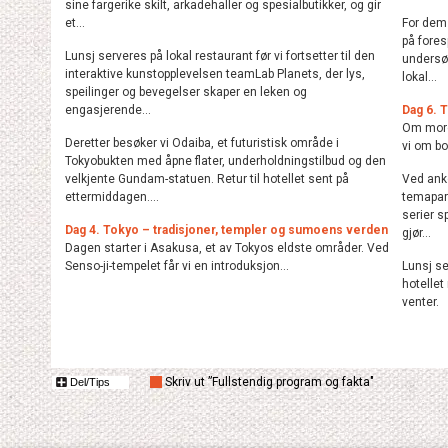
sine fargerike skilt, arkadehaller og spesialbutikker, og gir
et...
For dem 
på fore
Lunsj serveres på lokal restaurant før vi fortsetter til den
undersøk
interaktive kunstopplevelsen teamLab Planets, der lys,
lokal...
speilinger og bevegelser skaper en leken og
engasjerende...
Dag 6. 
Om morge
Deretter besøker vi Odaiba, et futuristisk område i
vi om bo
Tokyobukten med åpne flater, underholdningstilbud og den
velkjente Gundam-statuen. Retur til hotellet sent på
Ved anko
ettermiddagen....
temapark
serier s
Dag 4. Tokyo – tradisjoner, templer og sumoens verden
gjør...
Dagen starter i Asakusa, et av Tokyos eldste områder. Ved
Senso-ji-tempelet får vi en introduksjon...
Lunsj se
hotellet
venter.
Skriv ut ”Fullstendig program og fakta"
Del/Tips