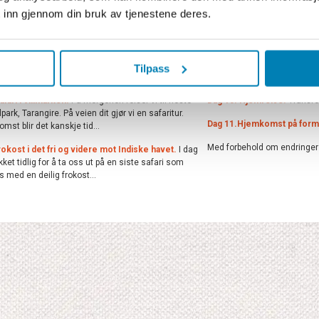
 inn gjennom din bruk av tjenestene deres.
ernatting
Fakta
Prisblad
Safari i Ngorongoro og besøk i en masailandsby
.
Dag 7-9. Deilige dager på Z
fra lodgen for safari i Ngorongoro-krateret. Her er
førsteklasse resorten Neptu
Tilpass
eldig tett konsentrasjon...
alt man trenger for å kunne
afari i villmarken.
På morgenen reiser vi til neste
Dag 10. Hjemreise.
Transfer
park, Tarangire. På veien dit gjør vi en safaritur.
Dag 11.Hjemkomst på form
mst blir det kanskje tid...
Med forbehold om endringer
okost i det fri og videre mot Indiske havet.
I dag
ekket tidlig for å ta oss ut på en siste safari som
s med en deilig frokost...