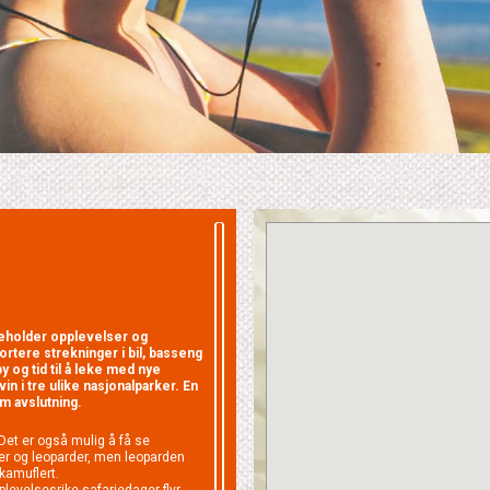
nneholder opplevelser og
ortere strekninger i bil, basseng
by og tid til å leke med nye
in i tre ulike nasjonalparker. En
m avslutning.
 Det er også mulig å få se
er og leoparder, men leoparden
 kamuflert.
plevelsesrike safariedager flyr