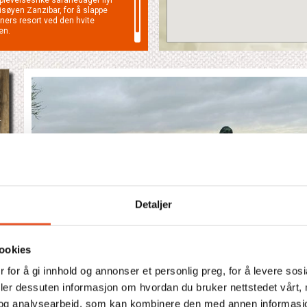
disøyen Zanzibar, for å slappe
erners resort ved den hvite
en.
r
Detaljer
ookies
 for å gi innhold og annonser et personlig preg, for å levere sos
deler dessuten informasjon om hvordan du bruker nettstedet vårt,
og analysearbeid, som kan kombinere den med annen informasjon d