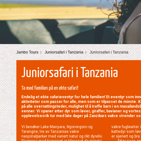
Jambo Tours
Juniorsafari i Tanzania
Juniorsafari i Tanzania
Juniorsafari i Tanzania
Ta med familien på en ekte safari!
Endelig et ekte safarieventyr for hele familien! Et eventyr som i
aktiviteter som passer for alle, men som er tilpasset de minste. K
på alle overnattingsteder, mulighet til å treffe barn i en masailands
venner. Vi spaner etter dyr som løver, giraffer, bavianer og vortesv
opplevelsesrik tur med late dager på Zanzibars vakre strender so
Vi besøker Lake Manyara, Ngorongoro og
vakre fuglearter.
Tarangire, tre av Tanzanias vakre
kattedyr som løv
nasjonalparker med variert natur og rikt dyreliv.
er sjenert og bra
Etappene med transport er tilpasset de minste
Etter noen op