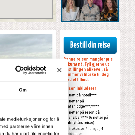
Bestill din reise
Denne reisen mangler pris
akkurat nå. Fyll gjerne ut
bestillingen alikevel, så
kommer vi tilbake til deg
med et tilbud.
Prisen inkluderer
Om
1 natt på hotell***
3 netter på
safarilodge***/****
4 netter på resort på
Zanzibar**** (6 netter på
iale mediefunksjoner og for å
jul/nyttårs reiser)
 med partnerne våre innen
4 frokoster, 4 lunsjer, 4
u har gjort tilgjengelig for
middager
XClose