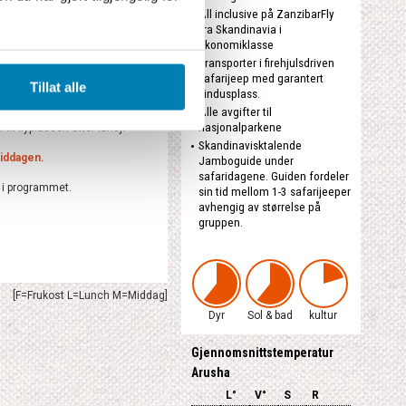
All inclusive på ZanzibarFly
fra Skandinavia i
økonomiklasse
Transporter i firehjulsdriven
anzibar.
Dagene nytes på
safarijeep med garantert
ne Pwani, med all inclusive og
Tillat alle
vindusplass.
 ha noen avslappende...
Alle avgifter til
nasjonalparkene
 til flyplassen etter lunsj.
Skandinavisktalende
iddagen.
Jamboguide under
safaridagene. Guiden fordeler
 i programmet.
sin tid mellom 1-3 safarijeeper
avhengig av størrelse på
gruppen.
[F=Frukost L=Lunch M=Middag]
Dyr
Sol & bad
kultur
Gjennomsnittstemperatur
Arusha
L°
V°
S
R