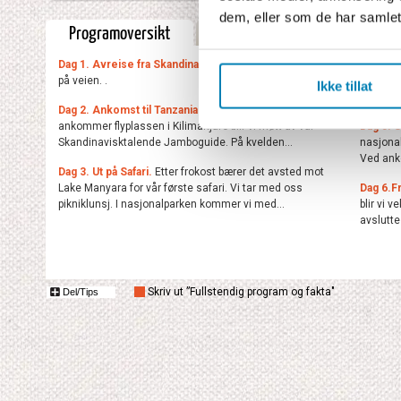
dem, eller som de har samlet
Programoversikt
Fullstendig program
Ov
Dag 1. Avreise fra Skandinavia
til Arusha. Mellomlanding
Dag 4. 
på veien. .
Avreise 
Ikke tillat
det en v
Dag 2. Ankomst til Tanzania på ettermiddagen.
Når vi
ankommer flyplassen i Kilimanjaro blir vi møtt av vår
Dag 5. S
Skandinavisktalende Jamboguide. På kvelden...
nasjonal
Ved anko
Dag 3. Ut på Safari.
Etter frokost bærer det avsted mot
Lake Manyara for vår første safari. Vi tar med oss
Dag 6.Fr
pikniklunsj. I nasjonalparken kommer vi med...
blir vi v
avslutte
Skriv ut ”Fullstendig program og fakta"
Del/Tips