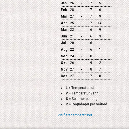
Jan
26
-
7
5
Feb
28
-
7
6
Mar
27
-
7
9
Apr
25
-
7
14
Mai
22
-
6
9
Jun
21
-
6
3
Jul
20
-
6
1
Aug
22
-
6
1
Sep
24
-
8
1
Okt
26
-
9
2
Nov
27
-
8
7
Des
27
-
7
8
L =
Temperatur luft
V =
Temperatur vann
S =
Soltimer per dag
R =
Regndager per måned
Vis flere temperaturer