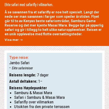
Ekte safari med safarifly i villmarken.
Å se savannen fra et safarifly er noe helt spesielt. Langt der
nede ser man savannen i farger som speiler årstiden. Flyet
går til to av Kenyas beste safariområder, Samburu Game
Reserve og det mer kjente Masai Mara. Begge byr på ypperlig
safari og gir i tillegg to helt ulike naturopplevelser. Reisen er
en unik opplevelse med flotte overnattingsteder.
Visa mer ->
Type reise:
Jambo Safari
Ekte safarireiser
Reisens lengde:
7 dager
Antall deltakere:
1–
Reisens Høydepunkter
Samburu & Masai Mara
Safari i Samburu & Masai Mara
Safarifly over villmarken
Utsikten fra den private terrassen