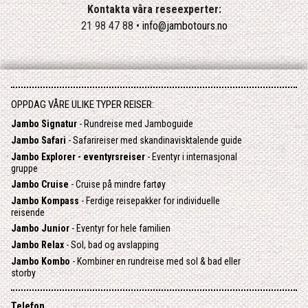
Kontakta våra reseexperter:
21 98 47 88 •
info@jambotours.no
OPPDAG VÅRE ULIKE TYPER REISER:
Jambo Signatur
- Rundreise med Jamboguide
Jambo Safari
- Safarireiser med skandinavisktalende guide
Jambo Explorer - eventyrsreiser
- Eventyr i internasjonal
gruppe
Jambo Cruise
- Cruise på mindre fartøy
Jambo Kompass
- Ferdige reisepakker for individuelle
reisende
Jambo Junior
- Eventyr for hele familien
Jambo Relax
- Sol, bad og avslapping
Jambo Kombo
- Kombiner en rundreise med sol & bad eller
storby
Telefon