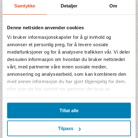
Samtykke
Detaljer
Om
Kombinationer
Prisblad
Denne nettsiden anvender cookies
Vi bruker informasjonskapsler for å gi innhold og
annonser et personlig preg, for å levere sosiale
Pristilbud
mediefunksjoner og for å analysere trafikken vår. Vi deler
dessuten informasjon om hvordan du bruker nettstedet
Denne reisen mangler pris akkurat nå. Fyll gjerne ut bestillingen
vårt, med partnerne våre innen sosiale medier,
alikevel, så kommer vi tilbake til deg med et tilbud.
annonsering og analysearbeid, som kan kombinere den
Prisen inkluderer
med annen informasjon du har gjort tilgjengelig for dem,
5 safarilodgenetter ★★★★
eller som de har samlet inn gjennom din bruk av
5 frokoster, 5 lunsjer, 5 middager
tjenestene deres.
Fly fra Skandinavia i økonomiklasse
Safarifly Nairobi-Samburu-Masai Mara-Nairobi
Tillat alle
Safarier skjer i halvåpen, firhjulsdreven jeep
Alle nasjonalparkavgifter p.t 410 USD
Engelsktalende safariguide
Tilpass