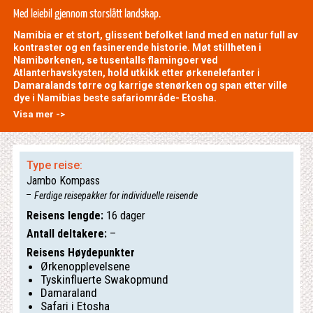
Med leiebil gjennom storslått landskap.
Namibia er et stort, glissent befolket land med en natur full av
kontraster og en fasinerende historie. Møt stillheten i
Namibørkenen, se tusentalls flamingoer ved
Atlanterhavskysten, hold utkikk etter ørkenelefanter i
Damaralands tørre og karrige stenørken og span etter ville
dye i Namibias beste safariområde- Etosha.
Visa mer ->
Type reise:
Jambo Kompass
Ferdige reisepakker for individuelle reisende
Reisens lengde:
16 dager
Antall deltakere:
–
Reisens Høydepunkter
Ørkenopplevelsene
Tyskinfluerte Swakopmund
Damaraland
Safari i Etosha