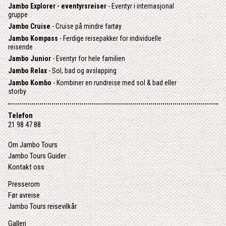
Jambo Explorer - eventyrsreiser
- Eventyr i internasjonal
gruppe
Jambo Cruise
- Cruise på mindre fartøy
Jambo Kompass
- Ferdige reisepakker for individuelle
reisende
Jambo Junior
- Eventyr for hele familien
Jambo Relax
- Sol, bad og avslapping
Jambo Kombo
- Kombiner en rundreise med sol & bad eller
storby
Telefon
21 98 47 88
Om Jambo Tours
Jambo Tours Guider
Kontakt oss
Presserom
Før avreise
Jambo Tours reisevilkår
Galleri