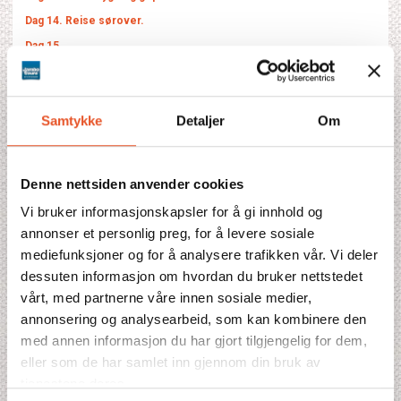
Dag 14. Reise sørover.
Dag 15.
Dag 16
Med forbehold om endringer i programmet.
Samtykke
Detaljer
Om
Fullständigt program
Denne nettsiden anvender cookies
Fakta
Vi bruker informasjonskapsler for å gi innhold og
annonser et personlig preg, for å levere sosiale
Kombinationer
mediefunksjoner og for å analysere trafikken vår. Vi deler
dessuten informasjon om hvordan du bruker nettstedet
Prisblad
vårt, med partnerne våre innen sosiale medier,
annonsering og analysearbeid, som kan kombinere den
med annen informasjon du har gjort tilgjengelig for dem,
Pristilbud
eller som de har samlet inn gjennom din bruk av
tjenestene deres.