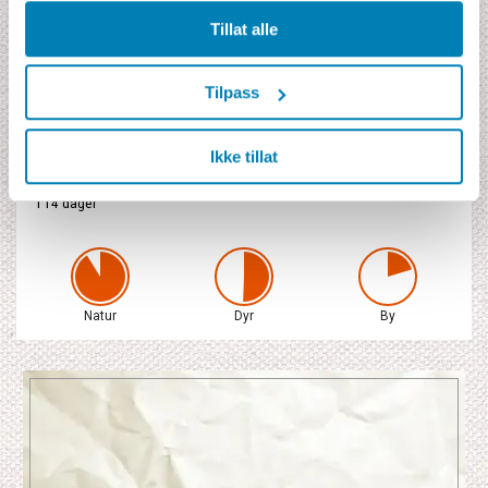
Indikationspris
54 050 NOK
Tillat alle
inklusive flyskatter og drivstofftillegg
Tilpass
Prisen inkluderer
13 hotell/lodgenetter***
13 frokoster, 5 middager
Ikke tillat
Fly fra Skandinavia i økonomiklasse
Leiebil Europcar Group W – Ford Ranger 4x4 Double Cab eller lignende
i 14 dager
Natur
Dyr
By