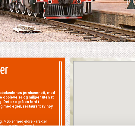
ner
 nabolandenes jernbanenett, med
e oppleveler og miljøer uten at
 Det er også en ferd i
og med egen, restaurant av høy