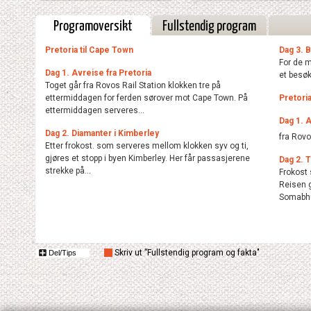
Programoversikt
Fullstendig program
Pretoria til Cape Town
Dag 3. 
For de m
Dag 1. Avreise fra Pretoria
et besøk
Toget går fra Rovos Rail Station klokken tre på
ettermiddagen for ferden sørover mot Cape Town. På
Pretoria 
ettermiddagen serveres...
Dag 1. A
Dag 2. Diamanter i Kimberley
fra Rovos
Etter frokost. som serveres mellom klokken syv og ti,
gjøres et stopp i byen Kimberley. Her får passasjerene
Dag 2. 
strekke på...
Frokost
Reisen 
Somabhu
Skriv ut ”Fullstendig program og fakta"
Del/Tips