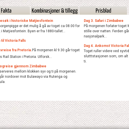
Fakta
Kombinasjoner & tillegg
Prisblad
Besøk i historiske Matjiesfontein
Dag 3. Safari i Zimbabwe
orgenpigge er det mulig å gå av toget ca 08.00 for
På morgenen forlater toget 
 i Matjiesfontein. Byen er fra 1880-tallet...
stille over natten. Ferden g
nasjonalpark...
til Victoria Falls
Dag 4. Ankomst Victoria Fal
vreise fra Pretoria.
På morgenen kl 9.30 går toget
Toget ruller videre ved syv
slutttstasjonen som, om alt g
 Rail Station i Pretoria. Utforsk...
ti.
Togreise gjennom Zimbabwe
 serveres mellom klokken syv og ti på morgenen.
går nordover mot Bulawayo via Rutenga og
la.