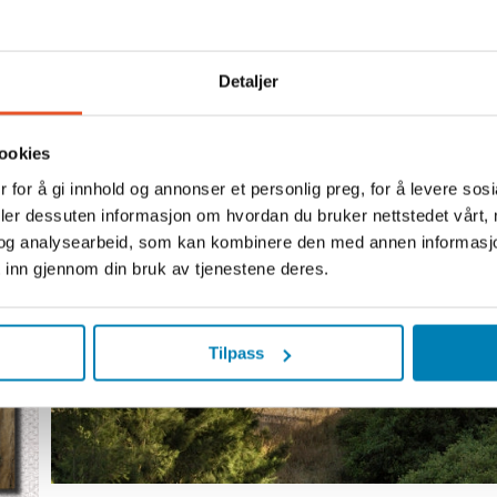
s er en storartet opplevelse i
Detaljer
så et utmerket komplement for
 å se Sør-Afrika eller noen
på en av Jambo Tours
i et eget, skreddersydd
ookies
 for å gi innhold og annonser et personlig preg, for å levere sos
r
deler dessuten informasjon om hvordan du bruker nettstedet vårt,
og analysearbeid, som kan kombinere den med annen informasjon d
 inn gjennom din bruk av tjenestene deres.
Tilpass