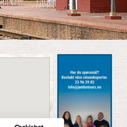
XClose