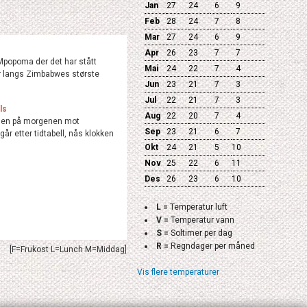
Jan
27
24
6
9
Feb
28
24
7
8
Mar
27
24
6
9
Apr
26
23
7
7
Mpopoma der det har stått
Mai
24
22
7
4
år langs Zimbabwes største
Jun
23
21
7
3
Jul
22
21
7
3
ls
Aug
22
20
7
4
tiden på morgenen mot
Sep
23
21
6
7
år etter tidtabell, nås klokken
Okt
24
21
5
10
Nov
25
22
6
11
Des
26
23
6
10
L =
Temperatur luft
V =
Temperatur vann
S =
Soltimer per dag
R =
Regndager per måned
[F=Frukost L=Lunch M=Middag]
Vis flere temperaturer