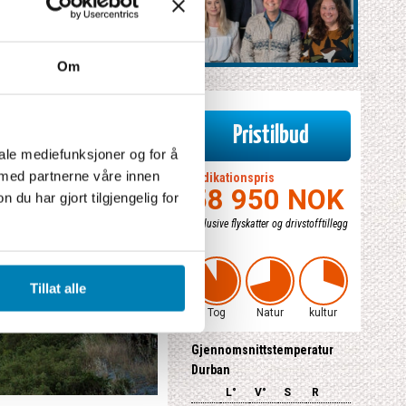
Om
Pristilbud
iale mediefunksjoner og for å
 med partnerne våre innen
Indikationspris
58 950 NOK
u har gjort tilgjengelig for
inklusive flyskatter og drivstofftillegg
Tillat alle
Tog
Natur
kultur
Gjennomsnittstemperatur
Durban
L°
V°
S
R