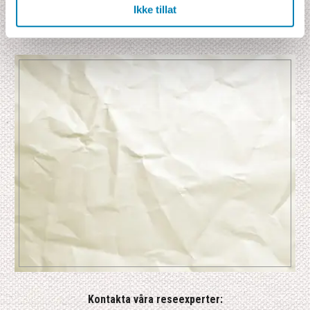
Engelsktalende sjåfør/guide
Ikke tillat
Flyselskapenes drivstofftillegg, avgifter og skatter per i dag 5 900 kr
Kontakta våra reseexperter: