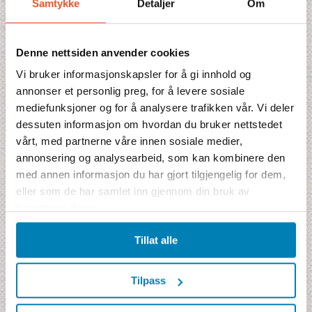
Samtykke
Detaljer
Om
Boende
Fakta
Denne nettsiden anvender cookies
Kombinationer
Vi bruker informasjonskapsler for å gi innhold og
annonser et personlig preg, for å levere sosiale
Prisblad
mediefunksjoner og for å analysere trafikken vår. Vi deler
dessuten informasjon om hvordan du bruker nettstedet
vårt, med partnerne våre innen sosiale medier,
annonsering og analysearbeid, som kan kombinere den
Pristilbud
med annen informasjon du har gjort tilgjengelig for dem,
eller som de har samlet inn gjennom din bruk av
Denne reisen mangler pris akkurat nå. Fyll gjerne ut bestillingen
tjenestene deres.
alikevel, så kommer vi tilbake til deg med et tilbud.
Prisen inkluderer
Tillat alle
11 hotellnetter ****+/***** 11 frokoster
11 middager
Fly fra Skandinavia i økonomiklasse
Tilpass
Transport i luftkondisjonert bil/minivan og tog
Inngangsbilletter til severdigheter, ifølge program