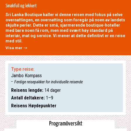
Smakfull og lekkert
Sri Lanka Boutique kaller vi denne reisen med fokus på selve
overnattingen, en overnatting som foregår på noen av landets
skjulte perler. Dette er små, sjarmerende boutique-hoteller
med bare noen få rom, men med svært høy standard på
interiør, mat og service. Vi mener at dette definitivt er en reise
med stil.
Visa mer ->
Type reise:
Jambo Kompass
Ferdige reisepakker for individuelle reisende
Reisens lengde:
14 dager
Antall deltakere:
1–9
Reisens Høydepunkter
Programöversikt