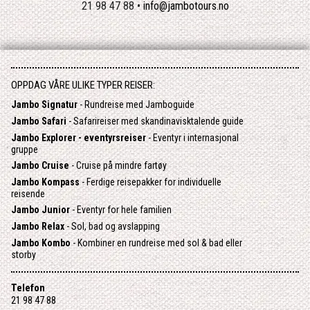
21 98 47 88 •
info@jambotours.no
OPPDAG VÅRE ULIKE TYPER REISER:
Jambo Signatur
- Rundreise med Jamboguide
Jambo Safari
- Safarireiser med skandinavisktalende guide
Jambo Explorer - eventyrsreiser
- Eventyr i internasjonal
gruppe
Jambo Cruise
- Cruise på mindre fartøy
Jambo Kompass
- Ferdige reisepakker for individuelle
reisende
Jambo Junior
- Eventyr for hele familien
Jambo Relax
- Sol, bad og avslapping
Jambo Kombo
- Kombiner en rundreise med sol & bad eller
storby
Telefon
21 98 47 88