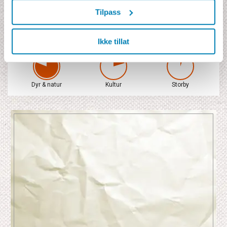
Safari i firehjulsdreven safarijeep, garantert vindusplass.
Tilpass
Alle nasjonalparksavgifter p.t. 567 USD
Skandinavisktalende Jamboguide. Guiden fordeler tiden mellom 2
safarijeeper.
Ikke tillat
Dyr & natur
Kultur
Storby