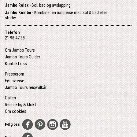
Jambo Relax
- Sol, bad og avslapping
Jambo Kombo
- Kombiner en rundreise med sol & bad eller
storby
Telefon
21 98 47 88
Om Jambo Tours
Jambo Tours Guider
Kontakt oss
Presserom
Før avreise
Jambo Tours reisevilkår
Galleri
Reis riktig & klokt
Om cookies
Følg oss