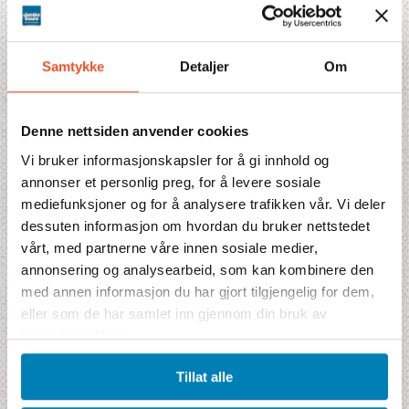
Fullständigt program
Boende
Samtykke
Detaljer
Om
Fakta
Kombinationer
Denne nettsiden anvender cookies
Vi bruker informasjonskapsler for å gi innhold og
Prisblad
annonser et personlig preg, for å levere sosiale
mediefunksjoner og for å analysere trafikken vår. Vi deler
dessuten informasjon om hvordan du bruker nettstedet
vårt, med partnerne våre innen sosiale medier,
Pristilbud
annonsering og analysearbeid, som kan kombinere den
med annen informasjon du har gjort tilgjengelig for dem,
Denne reisen mangler pris akkurat nå. Fyll gjerne ut bestillingen
eller som de har samlet inn gjennom din bruk av
alikevel, så kommer vi tilbake til deg med et tilbud.
tjenestene deres.
Prisen inkluderer
7 lodgenetter ★★★★
Tillat alle
7 frokoster, 6 lunsjer, 7 middager
Fly fra Skandinavia i økonomiklasse