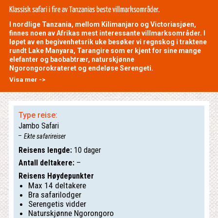
Klassisk safari i fire av Tanzanias beste villmarksområder.
I nordlige Tanzania, mellom Kilimanjaro og Victoriasjøen,
finnes noen av Afrikas mest interessante villmarksområder. I
løpet av en begivenhetsrik uke besøker vi regnskog i traktene
rundt Lake Manyara, Tarangire som er kjent for sine mange
elefanter og baobabtrær, naturskjønne
Ngorongorokrateret og endeløse Serengeti.
Visa mer ->
Type reise:
Jambo Safari
Ekte safarireiser
Reisens lengde:
10 dager
Antall deltakere:
–
Reisens Høydepunkter
Max 14 deltakere
Bra safarilodger
Serengetis vidder
Naturskjønne Ngorongoro