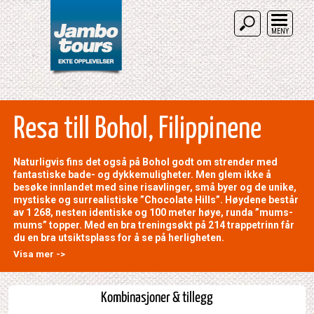
MENY
Resa till Bohol, Filippinene
Naturligvis fins det også på Bohol godt om strender med
fantastiske bade- og dykkemuligheter. Men glem ikke å
besøke innlandet med sine risavlinger, små byer og de unike,
mystiske og surrealistiske ”Chocolate Hills”. Høydene består
av 1 268, nesten identiske og 100 meter høye, runda ”mums-
mums” topper. Med en bra treningsøkt på 214 trappetrinn får
du en bra utsiktsplass for å se på herligheten.
Visa mer ->
Kombinasjoner & tillegg