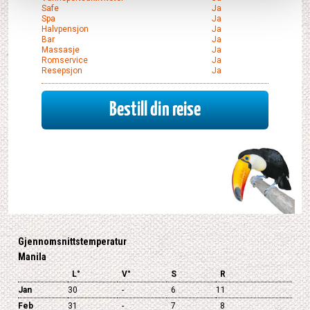
Safe
Ja
Spa
Ja
Halvpensjon
Ja
Bar
Ja
Massasje
Ja
Romservice
Ja
Resepsjon
Ja
Bestill din reise
Gjennomsnittstemperatur
Manila
L°
V°
S
R
Jan
30
-
6
11
Feb
31
-
7
8