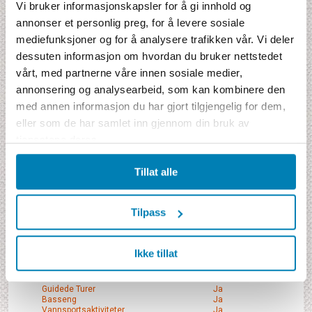
Mithi Resort & Spa
Vi bruker informasjonskapsler for å gi innhold og
annonser et personlig preg, for å levere sosiale
mediefunksjoner og for å analysere trafikken vår. Vi deler
Anleggsbeskrivelse
Populær resort på stranden med alle nødvendige fasiliteter.
dessuten informasjon om hvordan du bruker nettstedet
Elbiler kjører gjestene mellom fasilitetene på resorten om så
vårt, med partnerne våre innen sosiale medier,
ønskes. Rett utenfor fins et korallrev med bra snorkling.
annonsering og analysearbeid, som kan kombinere den
Utstyr kan leies. Her ligger også en liten øy som man vader
ut til ved lavvann samt en undervannsgrotte. Her fins også et
med annen informasjon du har gjort tilgjengelig for dem,
spa samt et fint basseng med bar og dusj. Prisen inkluderer
eller som de har samlet inn gjennom din bruk av
en halvtimes massasje samt frokost og middag,
tjenestene deres.
velkomstdrink og transfer ved avreise. Vår vurdering:
Fantastisk resort på stranden, med alle nødvendige
fasiliteter.
Tillat alle
Les mer
Address
Tilpass
Bingag, Dauis 6339, Bohol
Telefon (63-38) 502-2091
Ikke tillat
Spillerom
Ja
Fitness/Gym
Ja
Restaurant
Ja
Guidede Turer
Ja
Basseng
Ja
Vannsportsaktiviteter
Ja