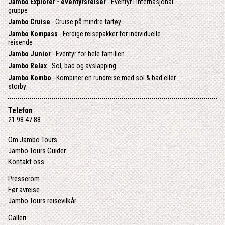
Jambo Explorer - eventyrsreiser
- Eventyr i internasjonal
gruppe
Jambo Cruise
- Cruise på mindre fartøy
Jambo Kompass
- Ferdige reisepakker for individuelle
reisende
Jambo Junior
- Eventyr for hele familien
Jambo Relax
- Sol, bad og avslapping
Jambo Kombo
- Kombiner en rundreise med sol & bad eller
storby
Telefon
21 98 47 88
Om Jambo Tours
Jambo Tours Guider
Kontakt oss
Presserom
Før avreise
Jambo Tours reisevilkår
Galleri