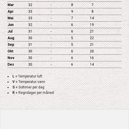
Mar
32
-
8
7
Apr
33
-
9
8
Mai
33
-
7
14
Jun
32
-
6
19
Jul
31
-
6
21
Aug
30
-
5
22
Sep
31
-
5
21
Okt
30
-
6
20
Nov
30
-
6
16
Des
30
-
6
14
L =
Temperatur luft
V =
Temperatur vann
S =
Soltimer per dag
R =
Regndager per måned