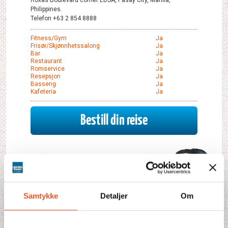
Roxas Boulevard corner EDSA, Pasay City, Manila,
Philippines.
Telefon +63 2 854 8888
Fitness/Gym
Ja
Frisør/Skjønnhetssalong
Ja
Bar
Ja
Restaurant
Ja
Romservice
Ja
Resepsjon
Ja
Basseng
Ja
Kafeteria
Ja
Bestill din reise
Samtykke
Detaljer
Om
Gjennomsnittstemperatur