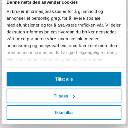
Denne nettsiden anvender cookies
L°
V°
S
R
Jan
30
-
6
11
Vi bruker informasjonskapsler for å gi innhold og
Feb
31
-
7
8
annonser et personlig preg, for å levere sosiale
Mar
32
-
8
7
mediefunksjoner og for å analysere trafikken vår. Vi deler
Apr
33
-
9
8
dessuten informasjon om hvordan du bruker nettstedet
Mai
33
-
7
14
vårt, med partnerne våre innen sosiale medier,
Jun
32
-
6
19
annonsering og analysearbeid, som kan kombinere den
Jul
31
-
6
21
med annen informasjon du har gjort tilgjengelig for dem,
Aug
30
-
5
22
eller som de har samlet inn gjennom din bruk av
Sep
31
-
5
21
tjenestene deres.
Okt
30
-
6
20
Nov
30
-
6
16
Tillat alle
Des
30
-
6
14
L =
Temperatur luft
Tilpass
V =
Temperatur vann
S =
Soltimer per dag
R =
Regndager per måned
Ikke tillat