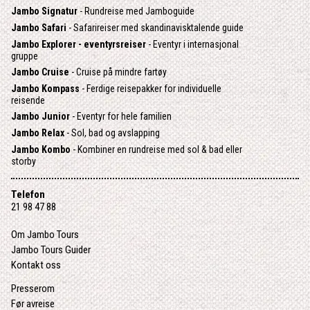
Jambo Signatur
- Rundreise med Jamboguide
Jambo Safari
- Safarireiser med skandinavisktalende guide
Jambo Explorer - eventyrsreiser
- Eventyr i internasjonal
gruppe
Jambo Cruise
- Cruise på mindre fartøy
Jambo Kompass
- Ferdige reisepakker for individuelle
reisende
Jambo Junior
- Eventyr for hele familien
Jambo Relax
- Sol, bad og avslapping
Jambo Kombo
- Kombiner en rundreise med sol & bad eller
storby
Telefon
21 98 47 88
Om Jambo Tours
Jambo Tours Guider
Kontakt oss
Presserom
Før avreise