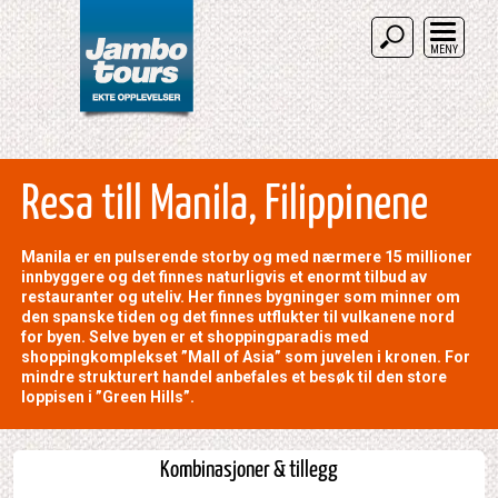
MENY
Resa till Manila, Filippinene
Manila er en pulserende storby og med nærmere 15 millioner
innbyggere og det finnes naturligvis et enormt tilbud av
restauranter og uteliv. Her finnes bygninger som minner om
den spanske tiden og det finnes utflukter til vulkanene nord
for byen. Selve byen er et shoppingparadis med
shoppingkomplekset ”Mall of Asia” som juvelen i kronen. For
mindre strukturert handel anbefales et besøk til den store
loppisen i ”Green Hills”.
Kombinasjoner & tillegg