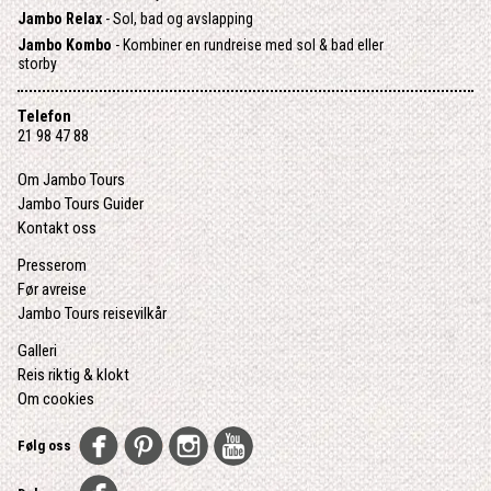
Jambo Relax
- Sol, bad og avslapping
Jambo Kombo
- Kombiner en rundreise med sol & bad eller
storby
Telefon
21 98 47 88
Om Jambo Tours
Jambo Tours Guider
Kontakt oss
Presserom
Før avreise
Jambo Tours reisevilkår
Galleri
Reis riktig & klokt
Om cookies
Følg oss