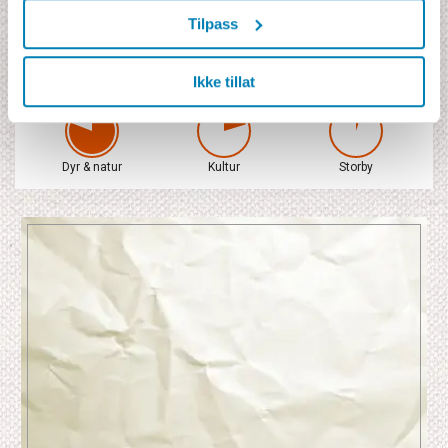
Safari i firehjulsdreven safarijeep, garantert vindusplass.
Tilpass
Alle nasjonalparksavgifter p.t. 567 USD
Skandinavisktalende Jamboguide. Guiden fordeler tiden mellom 2
safarijeeper.
Ikke tillat
Dyr & natur
Kultur
Storby