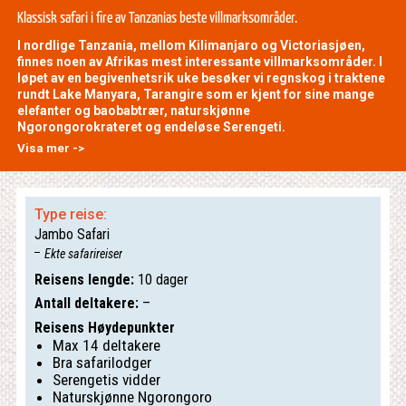
Klassisk safari i fire av Tanzanias beste villmarksområder.
I nordlige Tanzania, mellom Kilimanjaro og Victoriasjøen,
finnes noen av Afrikas mest interessante villmarksområder. I
løpet av en begivenhetsrik uke besøker vi regnskog i traktene
rundt Lake Manyara, Tarangire som er kjent for sine mange
elefanter og baobabtrær, naturskjønne
Ngorongorokrateret og endeløse Serengeti.
Visa mer ->
Type reise:
Jambo Safari
Ekte safarireiser
Reisens lengde:
10 dager
Antall deltakere:
–
Reisens Høydepunkter
Max 14 deltakere
Bra safarilodger
Serengetis vidder
Naturskjønne Ngorongoro