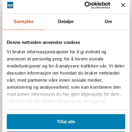
Fullständigt program
Boende
Samtykke
Detaljer
Om
Fakta
Kombinationer
Denne nettsiden anvender cookies
Vi bruker informasjonskapsler for å gi innhold og
Prisblad
annonser et personlig preg, for å levere sosiale
mediefunksjoner og for å analysere trafikken vår. Vi deler
dessuten informasjon om hvordan du bruker nettstedet
vårt, med partnerne våre innen sosiale medier,
Pristilbud
annonsering og analysearbeid, som kan kombinere den
med annen informasjon du har gjort tilgjengelig for dem,
Denne reisen mangler pris akkurat nå. Fyll gjerne ut bestillingen
eller som de har samlet inn gjennom din bruk av
alikevel, så kommer vi tilbake til deg med et tilbud.
tjenestene deres.
Prisen inkluderer
7 lodgenetter ★★★★
Tillat alle
7 frokoster, 6 lunsjer, 7 middager
Fly fra Skandinavia i økonomiklasse