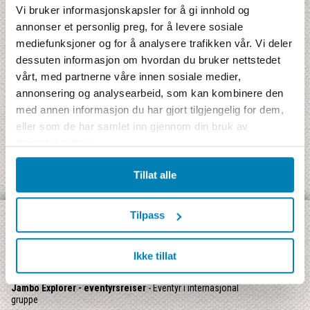
Vi bruker informasjonskapsler for å gi innhold og
Antall enkeltrom
annonser et personlig preg, for å levere sosiale
mediefunksjoner og for å analysere trafikken vår. Vi deler
dessuten informasjon om hvordan du bruker nettstedet
vårt, med partnerne våre innen sosiale medier,
annonsering og analysearbeid, som kan kombinere den
med annen informasjon du har gjort tilgjengelig for dem,
eller som de har samlet inn gjennom din bruk av
tjenestene deres.
Tillat alle
Tilpass
OPPDAG VÅRE ULIKE TYPER REISER:
Jambo Signatur
- Rundreise med Jamboguide
Ikke tillat
Jambo Safari
- Safarireiser med skandinavisktalende guide
Jambo Explorer - eventyrsreiser
- Eventyr i internasjonal
gruppe