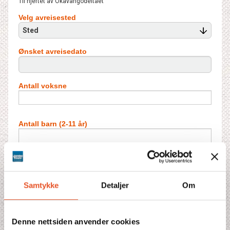
Til hjertet av Okavangodeltaet
Velg avreisested
Sted
Ønsket avreisedato
Antall voksne
Antall barn (2-11 år)
Antall dobbeltrom
Samtykke
Detaljer
Om
Antall barn i ekstraseng**
Denne nettsiden anvender cookies